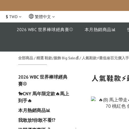
$
TWD
繁體中文
2026 WBC 世界棒球經典賽⚾️
本月熱銷商品📊
全部商品
/
精選 鞋款/服飾 Big Sale💰
/
人氣鞋款⚡️最低㊙️百元價入手!
人氣鞋款⚡️
2026 WBC 世界棒球經典
賽⚾️
🐎CNY 馬年限定款🔥馬上
到手🔥
本月熱銷商品📊
我敢放❗️你敢不看⁉️