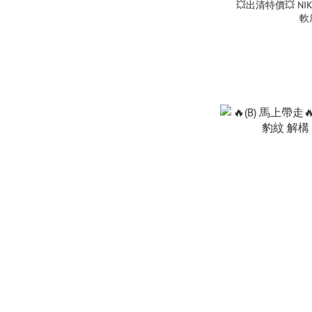
💥出清特價💥 NIKE
軟