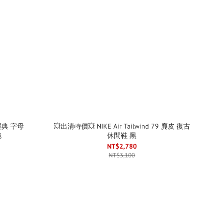
經典 字母
💥出清特價💥 NIKE Air Tailwind 79 麂皮 復古
拖
休閒鞋 黑
NT$2,780
NT$3,100