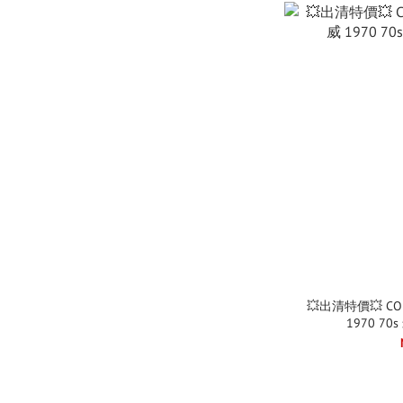
💥出清特價💥 CONV
1970 7