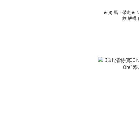
🔥(B) 馬上帶走🔥 NIKE
紋 解構 