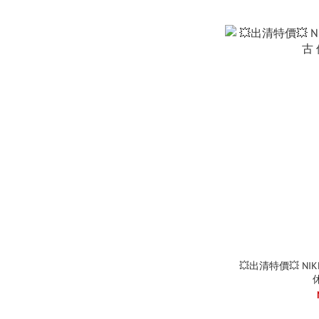
💥出清特價💥 NIKE 