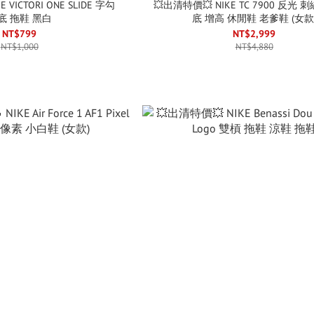
 VICTORI ONE SLIDE 字勾
💥出清特價💥 NIKE TC 7900 反光 刺繡 小勾 厚
底 拖鞋 黑白
底 增高 休閒鞋 老爹鞋 (女款
NT$799
NT$2,999
NT$1,000
NT$4,880