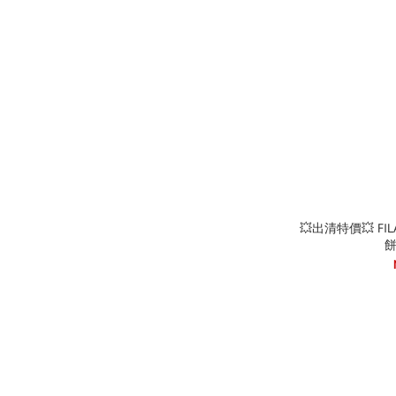
💥出清特價💥 FI
餅