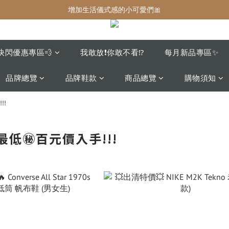
增加生活儀式感的小可愛們🎀
增加生活儀式感的小可愛們🎀
最後現貨‼️這價格不需要再解釋🔥
增加生活儀式感的小可愛們🎀
快閃優惠專區💨
我敢放❗️你敢不看⁉️
每月新品專區✨
品牌總覽
品牌鞋款
商品總覽
購物須知
!!
最低㊙️百元價入手!!!