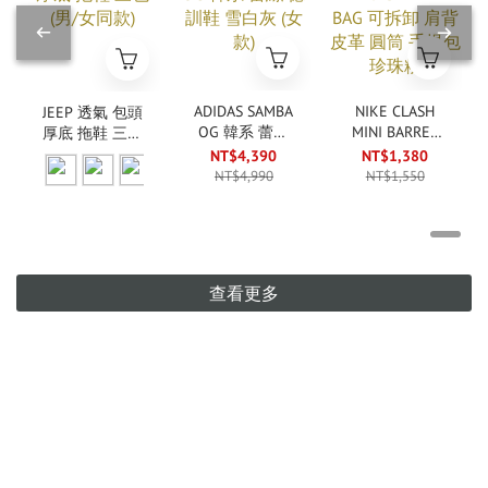
ADIDAS SAMBA
NIKE CLASH
JEEP 透氣 包頭
OG 韓系 蕾絲
MINI BARREL
厚底 拖鞋 三色
德訓鞋 雪白灰
BAG 可拆卸 肩
(男/女同款)
NT$4,390
NT$1,380
(女款)
背 皮革 圓筒
NT$4,990
NT$1,550
手提包 珍珠粉
查看更多