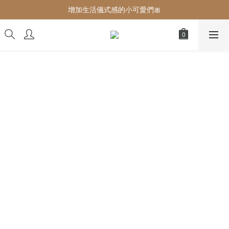
增加生活儀式感的小可愛們🎀
增加生活儀式感的小可愛們🎀
最後現貨‼️這價格不需要再解釋🔥
增加生活儀式感的小可愛們🎀