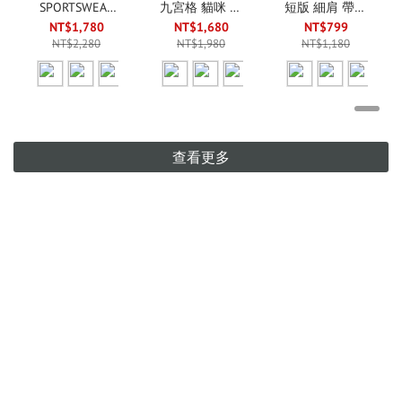
SPORTSWEAR
九宮格 貓咪 喵
短版 細肩 帶胸
CLASSIC 美式
喵 圖案 寬鬆
墊 小背心 三色
NT$1,780
NT$1,680
NT$799
復古 黑膠唱片
短袖 四色 (男/
(女款)
NT$2,280
NT$1,980
NT$1,180
寬鬆 水洗 短袖
女同款)
三色(女款)
查看更多