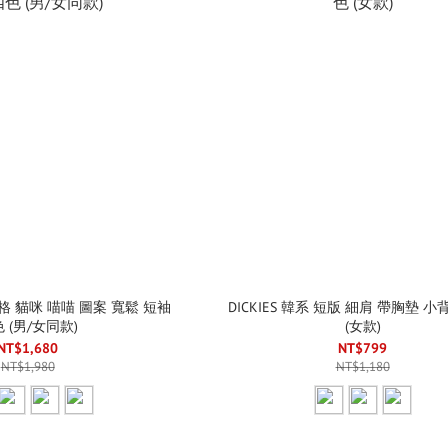
九宮格 貓咪 喵喵 圖案 寬鬆 短袖
DICKIES 韓系 短版 細肩 帶胸墊 小
 (男/女同款)
(女款)
NT$1,680
NT$799
NT$1,980
NT$1,180