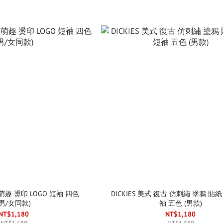
 萌趣 燙印 LOGO 短袖 四色
DICKIES 美式 復古 仿刺繡 塗鴉 貼紙 
(男/女同款)
袖 五色 (男款)
NT$1,180
NT$1,180