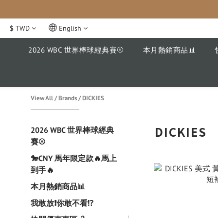
$
TWD
English
2026 WBC 世界棒球經典賽⚾️
本月熱銷商品📊
View All
/
Brands
/
DICKIES
DICKIES
2026 WBC 世界棒球經典
賽⚾️
🐎CNY 馬年限定款🔥馬上
到手🔥
本月熱銷商品📊
我敢放❗️你敢不看⁉️