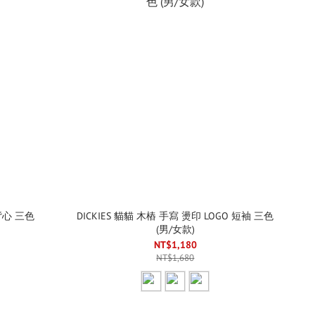
背心 三色
DICKIES 貓貓 木樁 手寫 燙印 LOGO 短袖 三色
(男/女款)
NT$1,180
NT$1,680