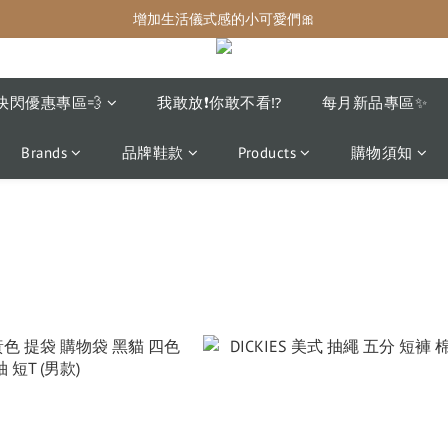
增加生活儀式感的小可愛們🎀
增加生活儀式感的小可愛們🎀
最後現貨‼️這價格不需要再解釋🔥
增加生活儀式感的小可愛們🎀
快閃優惠專區💨
我敢放❗️你敢不看⁉️
每月新品專區✨
Brands
品牌鞋款
Products
購物須知