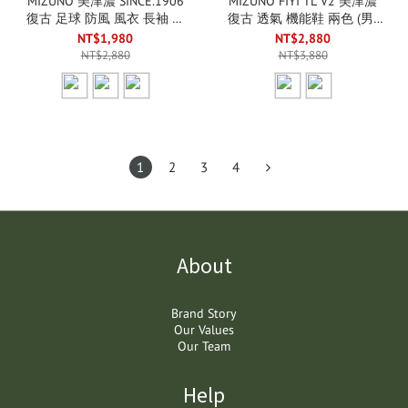
MIZUNO 美津濃 SINCE.1906
MIZUNO FIYI TL V2 美津濃
復古 足球 防風 風衣 長袖 三
復古 透氣 機能鞋 兩色 (男/
色 (男/女款)
女款)
NT$1,980
NT$2,880
NT$2,880
NT$3,880
1
2
3
4
About
Brand Story
Our Values
Our Team
Help