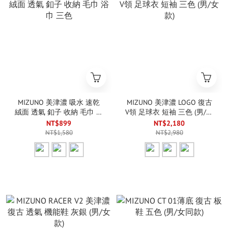
MIZUNO 美津濃 吸水 速乾
MIZUNO 美津濃 LOGO 復古
絨面 透氣 釦子 收納 毛巾 浴
V領 足球衣 短袖 三色 (男/女
巾 三色
款)
NT$899
NT$2,180
NT$1,580
NT$2,980