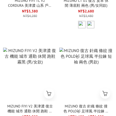
MIZUNO FIYI TL V2
MIZUNO CT 01 復古 皮革 休
CORDURA 美津濃 山系 戶外
閒 薄底鞋 兩色 (男/女同款)
機能 防滑 跑鞋 機能鞋 黑魂
NT$3,380
NT$2,680
(男/女款)
NT$4,280
NT$3,480
MIZUNO FIYI V2 美津濃 復古
MIZUNO 復古 針織 條紋 撞
機能 城市 通勤 休閒 跑鞋 霧
色 POLO衫 足球風 半拉鍊 短