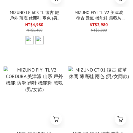
MIZUNO LG 60S TL 復古 輕
MIZUNO FIYI TL V2 美津濃
戶外 薄底 休閒鞋 兩色 (男/
復古 透氣 機能鞋 霜藍灰
女同款)
(男/女款)
NT$4,980
NT$2,980
NT$5,480
NT$3,880