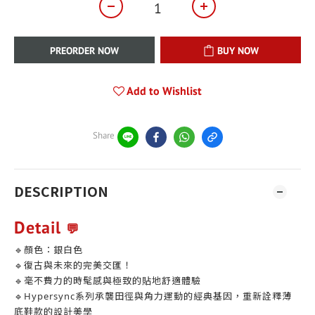
PREORDER NOW
BUY NOW
Add to Wishlist
Share
DESCRIPTION
Detail
💬
🔹顏色：銀白色
🔹復古與未來的完美交匯！
🔹毫不費力的時髦感與極致的貼地舒適體驗
🔹Hypersync系列承襲田徑與角力運動的經典基因，重新詮釋薄
底鞋款的設計美學