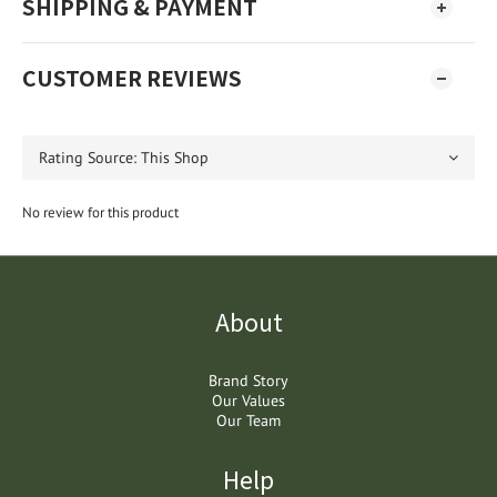
SHIPPING & PAYMENT
CUSTOMER REVIEWS
No review for this product
About
Brand Story
Our Values
Our Team
Help