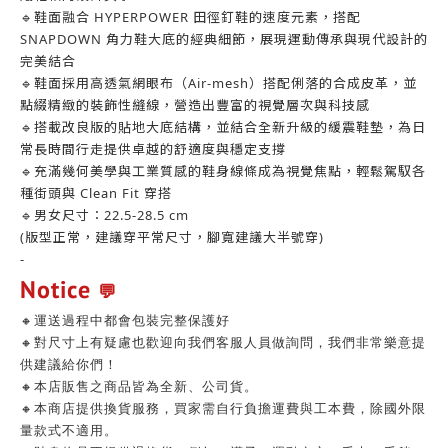
🔹鞋面融合 HYPERPOWER 田徑釘鞋的速度元素，搭配
SNAPDOWN 角力鞋大底的經典細節，展現運動傳承與現代設計的
完美結合
🔹鞋面採用高透氣網眼布（Air-mesh）搭配俐落的合成皮革，並
點綴精緻的裝飾性縫線，營造出豐富的視覺層次與科技感
🔹搭載改良版的貼地大底結構，並結合全新升級的緩震鞋墊，為日
常長時間行走提供卓越的舒適度與穩定支撐
🔹充滿幾何美學與工業質感的鞋身線條成為視覺焦點，輕鬆駕馭各
種街頭與 Clean Fit 穿搭
🔹男女尺寸：22.5-28.5 cm
(版型正常，建議穿平常尺寸，腳寬建議大半號穿)
-
Notice
💬
🔸運送過程中都會包裝完整保護好
🔸對尺寸上有疑慮也歡迎向我們客服人員做詢問，我們非常樂意提
供建議給你們！
🔸本店販售之商品皆為全新、公司貨。
🔸本商店提供換貨服務，買家需自行負擔運費與工本費，除國外限
量款式不適用。