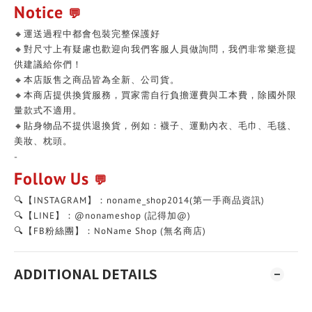
Notice
💬
🔸運送過程中都會包裝完整保護好
🔸對尺寸上有疑慮也歡迎向我們客服人員做詢問，我們非常樂意提
供建議給你們！
🔸本店販售之商品皆為全新、公司貨。
🔸本商店提供換貨服務，買家需自行負擔運費與工本費，除國外限
量款式不適用。
🔸貼身物品不提供退換貨，例如：襪子、運動內衣、毛巾、毛毯、
美妝、枕頭。
-
Follow Us
💬
🔍【INSTAGRAM】：noname_shop2014(第一手商品資訊)
🔍【LINE】：@nonameshop (記得加@)
🔍【FB粉絲團】：NoName Shop (無名商店)
ADDITIONAL DETAILS