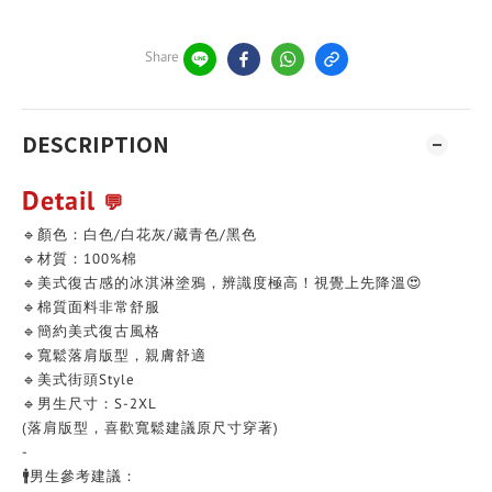
Share
DESCRIPTION
Detail
💬
🔹顏色：白色/白花灰/藏青色/黑色
🔹材質：100%棉
🔹美式復古感的冰淇淋塗鴉，辨識度極高！視覺上先降溫😍
🔹棉質面料非常舒服
🔹簡約美式復古風格
🔹寬鬆落肩版型，親膚舒適
🔹美式街頭Style
🔹男生尺寸：S-2XL
(落肩版型，喜歡寬鬆建議原尺寸穿著)
-
🚹男生參考建議：