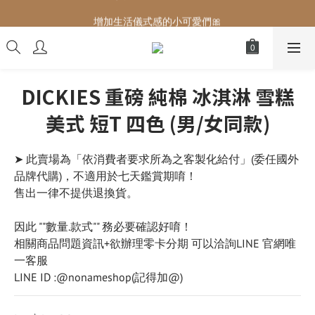
增加生活儀式感的小可愛們🎀
增加生活儀式感的小可愛們🎀
DICKIES 重磅 純棉 冰淇淋 雪糕
美式 短T 四色 (男/女同款)
➤ 此賣場為「依消費者要求所為之客製化給付」(委任國外
品牌代購)，不適用於七天鑑賞期唷！
售出一律不提供退換貨。
因此 ""數量.款式"" 務必要確認好唷！
相關商品問題資訊+欲辦理零卡分期 可以洽詢LINE 官網唯
一客服
LINE ID :@nonameshop(記得加@)