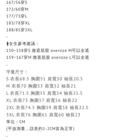
167/56穿S
172/60穿M
177/73穿L
183/78穿XL
188/85穿2XL
-
🚺女生參考建議：
150~158穿S 微遮屁股 oversize M可以全遮
159~167穿M 微遮屁股 oversize L可以全遮
-
平量尺寸：
S 衣長68.5 胸圍51 肩寬50 袖長20.5
M 衣長70 胸圍53 肩寬52 袖長21
L 衣長71.5 胸圍55 肩寬54 袖長21.5
XL 衣長73 胸圍57 肩寬56 袖長22
2XL 衣長74.5 胸圍59 肩寬58 袖長22.5
3XL 衣長76 胸圍61 肩寬60 袖長23
單位：CM
(平放測量，誤差約1-2CM皆為正常)
-