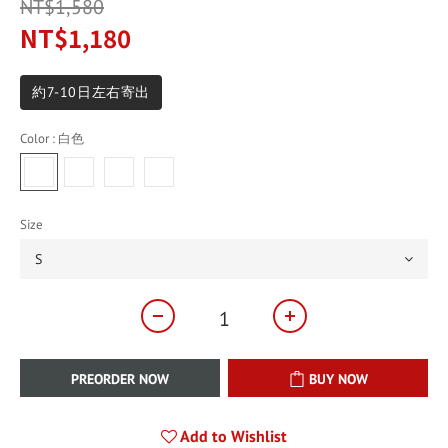
NT$1,580
NT$1,180
約7-10日左右寄出
Color
: 白色
Size
PREORDER NOW
BUY NOW
Add to Wishlist