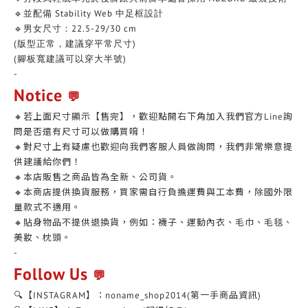
🔹並配備 Stability Web 中足框設計
🔹男女尺寸：22.5-29/30 cm
(版型正常，建議穿平常尺寸)
(腳板寬建議可以穿大半號)
-
Notice
💬
🔸若上面尺寸顯示【售完】，歡迎點開右下角加入我們官方Line詢
問是否還有尺寸可以做購買唷！
🔸對尺寸上有疑慮也歡迎向我們客服人員做詢問，我們非常樂意提
供建議給你們！
🔸本店販售之商品皆為全新、公司貨。
🔸本商店提供換貨服務，買家需自行負擔運費與工本費，除國外限
量款式不適用。
🔸貼身物品不提供退換貨，例如：襪子、運動內衣、毛巾、毛毯、
美妝、枕頭。
-
Follow Us
💬
🔍【INSTAGRAM】：noname_shop2014(第一手商品資訊)