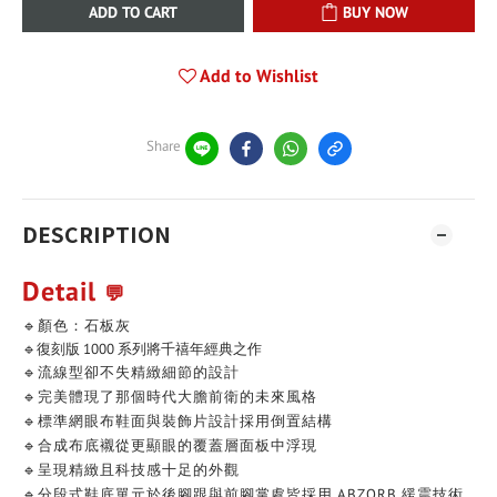
ADD TO CART
BUY NOW
Add to Wishlist
Share
DESCRIPTION
Detail
💬
🔹顏色：石板灰
🔹復刻版 1000 系列將千禧年經典之作
🔹流線型卻不失精緻細節的設計
🔹完美體現了那個時代大膽前衛的未來風格
🔹標準網眼布鞋面與裝飾片設計採用倒置結構
🔹合成布底襯從更顯眼的覆蓋層面板中浮現
🔹呈現精緻且科技感十足的外觀
🔹分段式鞋底單元於後腳跟與前腳掌處皆採用 ABZORB 緩震技術