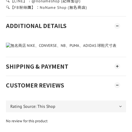
🔍【LINE】：@nonameshop (記得加@)
🔍【FB粉絲團】：NoName Shop (無名商店)
ADDITIONAL DETAILS
SHIPPING & PAYMENT
CUSTOMER REVIEWS
No review for this product