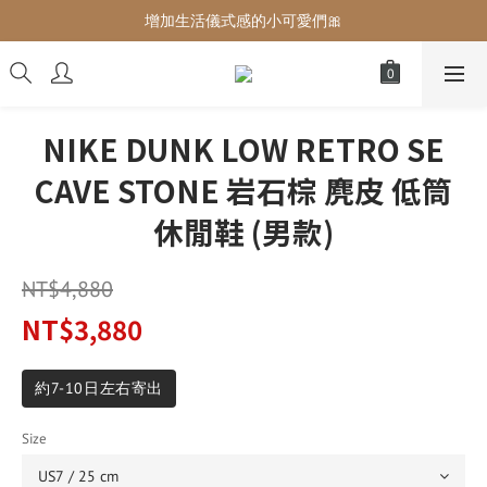
增加生活儀式感的小可愛們🎀
增加生活儀式感的小可愛們🎀
最後現貨‼️這價格不需要再解釋🔥
增加生活儀式感的小可愛們🎀
NIKE DUNK LOW RETRO SE
CAVE STONE 岩石棕 麂皮 低筒
休閒鞋 (男款)
NT$4,880
NT$3,880
約7-10日左右寄出
Size