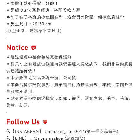
🔹整體俐落好搭配！好帥！
🔹延續 Dunk 系列經典，搭配柔軟內襯
⚠️除了鞋子本身的棕色圓鞋帶，還會另外附贈一組棕色扁鞋帶
🔹男生尺寸：25-30 cm
(版型正常，建議穿平常尺寸)
-
Notice
💬
🔸運送過程中都會包裝完整保護好
🔸對尺寸上有疑慮也歡迎向我們客服人員做詢問，我們非常樂意提
供建議給你們！
🔸本店販售之商品皆為全新、公司貨。
🔸本商店提供換貨服務，買家需自行負擔運費與工本費，除國外限
量款式不適用。
🔸貼身物品不提供退換貨，例如：襪子、運動內衣、毛巾、毛毯、
美妝、枕頭。
-
Follow Us
💬
🔍【INSTAGRAM】：noname_shop2014(第一手商品資訊)
🔍【LINE】：@nonameshop (記得加@)