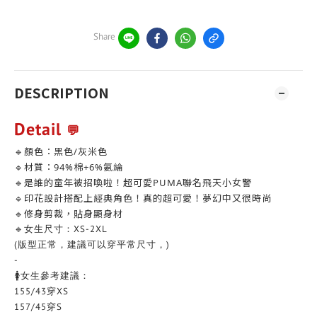
Share
DESCRIPTION
Detail
💬
🔹顏色：黑色/灰米色
🔹材質：94%棉+6%氨綸
🔹是誰的童年被招喚啦！超可愛PUMA聯名飛天小女警
🔹印花設計搭配上經典角色！真的超可愛！夢幻中又很時尚
🔹修身剪裁，貼身顯身材
🔹女生尺寸：XS-2XL
(版型正常，建議可以穿平常尺寸，)
-
🚺女生參考建議：
155/43穿XS
157/45穿S