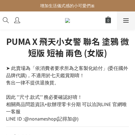
增加生活儀式感的小可愛們🎀
增加生活儀式感的小可愛們🎀
最後現貨‼️這價格不需要再解釋🔥
增加生活儀式感的小可愛們🎀
PUMA X 飛天小女警 聯名 塗鴉 微
短版 短袖 兩色 (女版)
➤ 此賣場為「依消費者要求所為之客製化給付」(委任國外
品牌代購)，不適用於七天鑑賞期唷！
售出一律不提供退換貨。
因此 ""尺寸.款式"" 務必要確認好唷！
相關商品問題資訊+欲辦理零卡分期 可以洽詢LINE 官網唯
一客服
LINE ID :@nonameshop(記得加@)