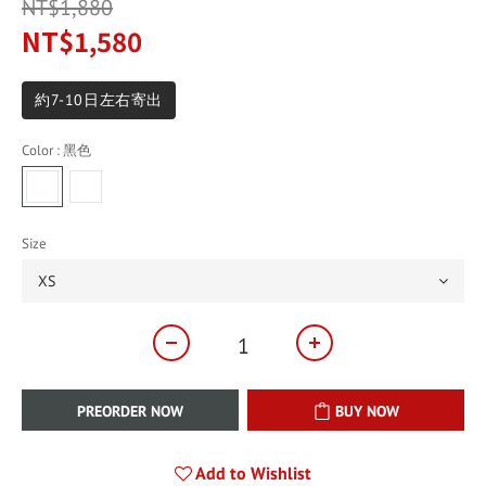
NT$1,880
NT$1,580
約7-10日左右寄出
Color
: 黑色
Size
PREORDER NOW
BUY NOW
Add to Wishlist