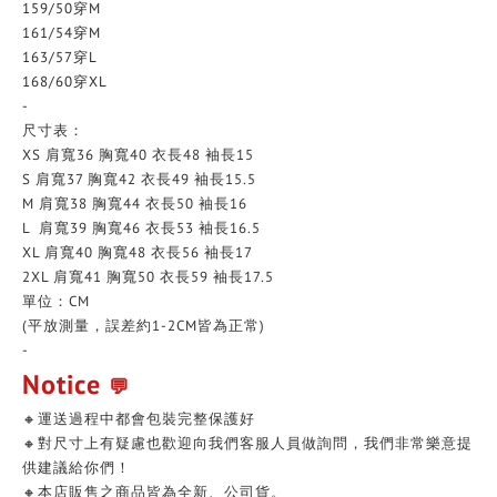
159/50穿M
161/54穿M
163/57穿L
168/60穿XL
-
尺寸表：
XS 肩寬36 胸寬40 衣長48 袖長15
S 肩寬37 胸寬42 衣長49 袖長15.5
M 肩寬38 胸寬44 衣長50 袖長16
L 肩寬39 胸寬46 衣長53 袖長16.5
XL 肩寬40 胸寬48 衣長56 袖長17
2XL 肩寬41 胸寬50 衣長59 袖長17.5
單位：CM
(平放測量，誤差約1-2CM皆為正常)
-
Notice
💬
🔸運送過程中都會包裝完整保護好
🔸對尺寸上有疑慮也歡迎向我們客服人員做詢問，我們非常樂意提
供建議給你們！
🔸本店販售之商品皆為全新、公司貨。