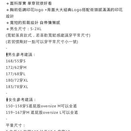
🔹面料厚實 單穿就很好看
🔹胸前低調印花logo +背面大大經典Logo搭配街頭感滿滿的印花
設計
🔹寬短的剪裁設計 自帶慵懶感
🔹男生尺寸：S-2XL
(寬鬆落肩款式，若喜歡寬鬆感建議穿平常尺寸)
(若習慣剛好一點可以穿平常尺寸小一號)
-
🚹男生參考建議：
168/55穿S
172/62穿M
177/68穿L
180/72穿XL
183/78穿XL
-
🚺女生參考建議：
150~158穿S遮屁股oversize M可以全遮
159~167穿M 遮屁股oversize L可以全遮
-
平量尺寸：