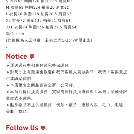
S 衣長66 胸圍120 袖長19.5 肩寬60
M
衣長68 胸圍124 袖長20 肩寬61
L
衣長70 胸圍128 袖長20.5 肩寬62
XL
衣長72 胸圍132 袖長21 肩寬63
2XL
衣長74 胸圍136 袖長21.5 肩寬64
單位：cm
(此數據為人工測量，若有誤差1-2cm皆屬正常)
-
Notice
💬
🔸運送過程中都會包裝完整保護好
🔸對尺寸上有疑慮也歡迎向我們客服人員做詢問，我們非常樂意提
供建議給你們！
🔸本店販售之商品皆為全新、公司貨。
🔸本商店提供換貨服務，買家需自行負擔運費與工本費，除國外限
量款式不適用。
🔸貼身物品不提供退換貨，例如：襪子、運動內衣、毛巾、毛毯、
美妝、枕頭。
-
Follow Us
💬