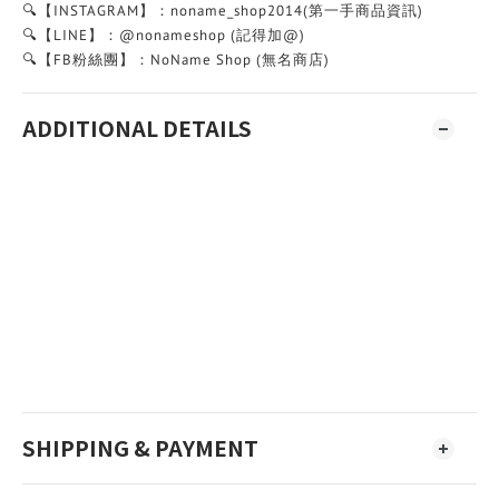
🔍【INSTAGRAM】：noname_shop2014(第一手商品資訊)
🔍【LINE】：@nonameshop (記得加@)
🔍【FB粉絲團】：NoName Shop (無名商店)
ADDITIONAL DETAILS
SHIPPING & PAYMENT