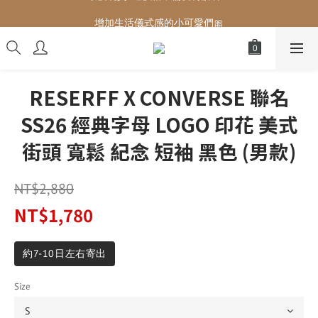
增加生活儀式感的小可愛們🎀
增加生活儀式感的小可愛們🎀
RESERFF X CONVERSE 聯名
SS26 經典字母 LOGO 印花 美式
街頭 寬鬆 紀念 短袖 黑色 (男款)
NT$2,880
NT$1,780
約7-10日左右寄出
Size