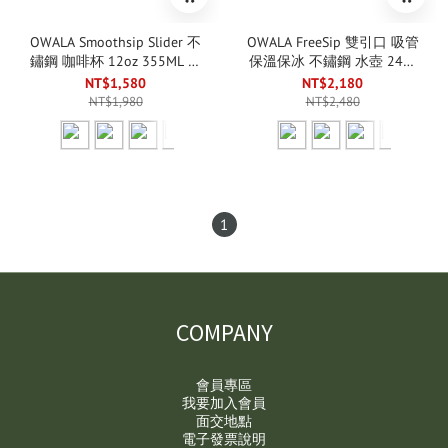
OWALA Smoothsip Slider 不
OWALA FreeSip 雙引口 吸管
鏽鋼 咖啡杯 12oz 355ML 七
保溫保冰 不鏽鋼 水壺 24oz
色
710ML 12色
NT$1,580
NT$2,180
NT$1,980
NT$2,480
1
COMPANY
會員專區
我要加入會員
面交地點
電子發票說明