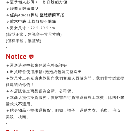
🔹夏季懶人必備，一秒穿脫超方便
🔹經典貝殼頭造型
🔹經典Adidas標誌 整體精簡百搭
🔹
軟木中底 上腳舒服不怕痛
🔹男女尺寸：22.5-29.5 cm
(版型正常，建議穿平常尺寸唷)
(僅有半號，無整號
)
-
Notice
💬
🔸運送過程中都會包裝完整保護好
🔸出貨時會使用紙箱+泡泡紙包裝完整寄出
🔸對尺寸上有疑慮也歡迎向我們客服人員做詢問，我們非常樂意提
供建議給你們！
🔸本店販售之商品皆為全新、公司貨。
🔸本商店提供換貨服務，買家需自行負擔運費與工本費，除國外限
量款式不適用。
🔸貼身物品不提供退換貨，例如：襪子、運動內衣、毛巾、毛毯、
美妝、枕頭。
-