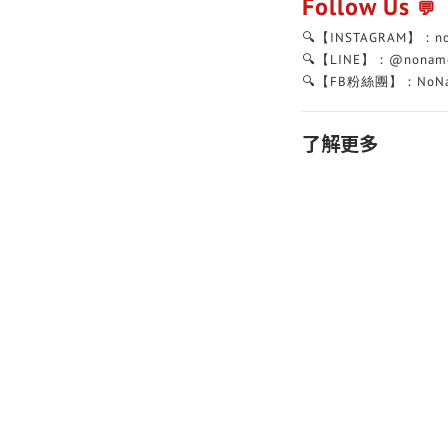
Follow Us
💬
🔍【INSTAGRAM】：n
🔍【LINE】：@nonam
🔍【FB粉絲團】：NoNa
了解更多