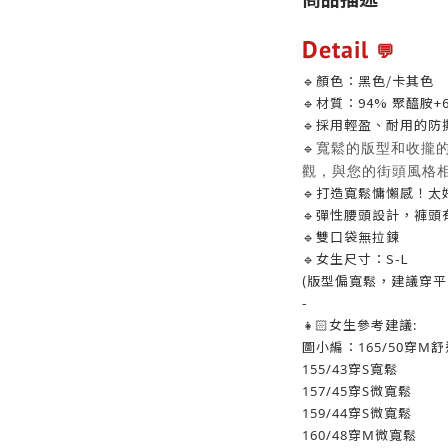
Detail
💬
🔹顏色：黑色/卡其色
🔹材質：94% 聚醯胺+
🔹採用輕盈、耐用的
🔹
寬鬆的版型和收攏
觀，與您的街頭風格
🔹打造寬鬆慵懶感！太
🔹彈性腰頭設計，褲
🔹雙口袋無拉鍊
🔹女生尺寸：S-L
(版型偏寬鬆，建議穿平
-
👧🏻女生參考建議:
圖小編：165/50穿M舒
155/43穿S寬鬆
157/45穿S微寬鬆
159/44穿S微寬鬆
160/48穿M微寬鬆