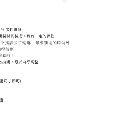
6% 彈性纖維
防撕裂材質製成，具有一定的彈性
的下擺誇張了輪廓，帶來前衛的時尚外
相得益彰
好看啦！
頭有抽繩，可以自行調整
常尺寸即可)
適