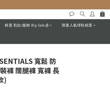
精選 鞋款/服飾 Big Sale💰
限量人氣球鞋精選
立即購買
SSENTIALS 寬鬆 防
裝褲 闊腿褲 寬褲 長
款)