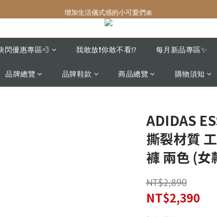
增加生活儀式感的小可愛們🎀
增加生活儀式感的小可愛們🎀
最後現貨‼️這價格不需要再解釋🔥
增加生活儀式感的小可愛們🎀
快閃優惠專區💨
我敢放❗️你敢不看⁉️
每月新品專區✨
品牌總覽
品牌鞋款
商品總覽
購物須知
ADIDAS E
撕裂材質 工
褲 兩色 (女
NT$2,890
NT$2,390