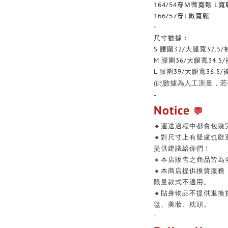
164/54穿M微寬鬆 L寬
166/57穿L微寬鬆
-
尺寸數據：
S
腰圍32/大腿寬32.5/
M
腰圍36/大腿寬34.5/
L
腰圍39/大腿寬36.5/
(此數據為人工測量，若有
-
Notice
💬
🔸運送過程中都會包裝
🔸對尺寸上有疑慮也
提供建議給你們！
🔸本店販售之商品皆為
🔸本商店提供換貨服
限量款式不適用。
🔸貼身物品不提供退
毯、美妝、枕頭。
-