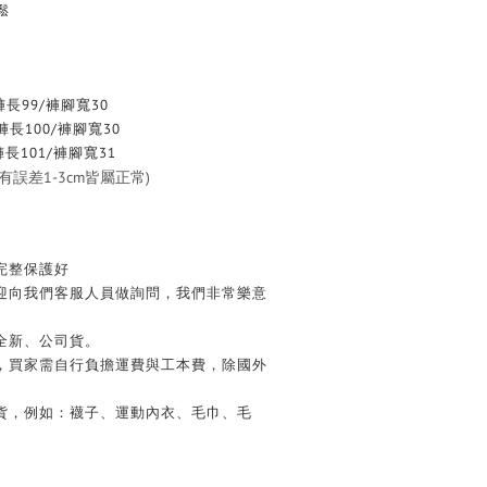
鬆
褲長99/褲腳寬30
褲長100/褲腳寬30
褲長101/褲腳寬31
誤差1-3cm皆屬正常)
完整保護好
歡迎向我們客服人員做詢問，我們非常樂意
全新、公司貨。
務，買家需自行負擔運費與工本費，除國外
換貨，例如：襪子、運動內衣、毛巾、毛