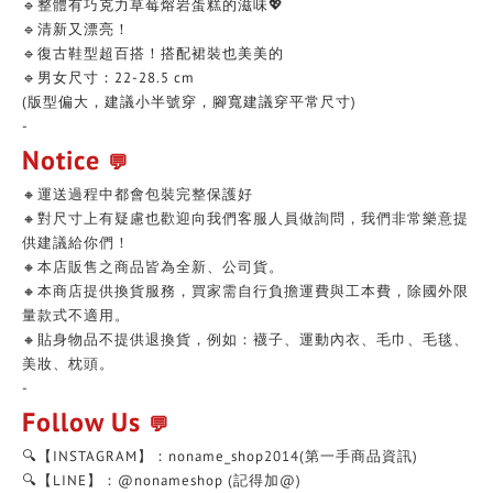
🔹整體有巧克力草莓熔岩蛋糕的滋味💖
🔹清新又漂亮！
🔹復古鞋型超百搭！搭配裙裝也美美的
🔹男女尺寸：22-28.5 cm
(版型偏大，建議小半號穿，腳寬建議穿平常尺寸)
-
Notice
💬
🔸運送過程中都會包裝完整保護好
🔸對尺寸上有疑慮也歡迎向我們客服人員做詢問，我們非常樂意提
供建議給你們！
🔸本店販售之商品皆為全新、公司貨。
🔸本商店提供換貨服務，買家需自行負擔運費與工本費，除國外限
量款式不適用。
🔸貼身物品不提供退換貨，例如：襪子、運動內衣、毛巾、毛毯、
美妝、枕頭。
-
Follow Us
💬
🔍【INSTAGRAM】：noname_shop2014(第一手商品資訊)
🔍【LINE】：@nonameshop (記得加@)