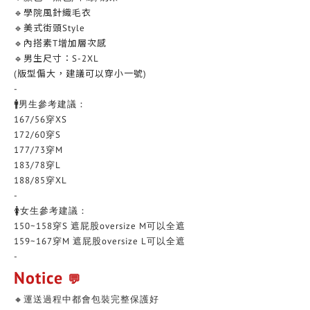
🔹學院風針織毛衣
🔹美式街頭Style
🔹內搭素T增加層次感
🔹男生尺寸：S-2XL
(版型偏大，建議可以穿小一號)
-
🚹男生參考建議：
167/56穿XS
172/60穿S
177/73穿M
183/78穿L
188/85穿XL
-
🚺女生參考建議：
150~158穿S 遮屁股oversize M可以全遮
159~167穿M 遮屁股oversize L可以全遮
-
Notice
💬
🔸運送過程中都會包裝完整保護好