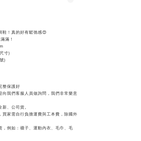
訓鞋！真的好有鬆弛感😍
感滿滿！
cm
尺寸)
號)
完整保護好
歡迎向我們客服人員做詢問，我們非常樂意
全新、公司貨。
務，買家需自行負擔運費與工本費，除國外
換貨，例如：襪子、運動內衣、毛巾、毛