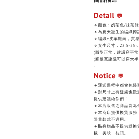
Detail
💬
🔹顏色：奶茶色/抹茶綠
🔹為夏天誕生的編織德
🔹編織+皮革鞋面，質
🔹女生尺寸：22.5-25 
(版型正常，建議穿平常
(腳板寬建議可以穿大半
-
Notice
💬
🔸運送過程中都會包裝
🔸對尺寸上有疑慮也
提供建議給你們！
🔸本店販售之商品皆為
🔸本商店提供換貨服
限量款式不適用。
🔸貼身物品不提供退
毯、美妝、枕頭。