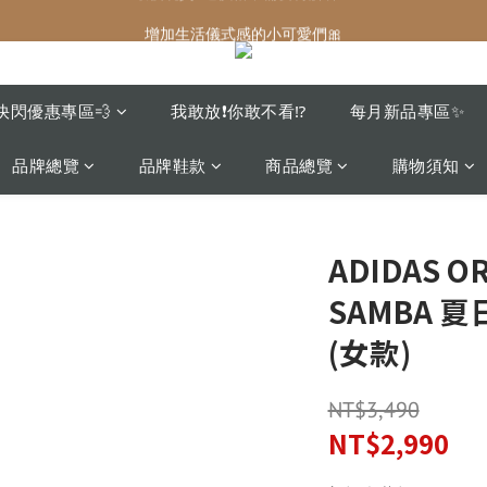
增加生活儀式感的小可愛們🎀
增加生活儀式感的小可愛們🎀
最後現貨‼️這價格不需要再解釋🔥
增加生活儀式感的小可愛們🎀
快閃優惠專區💨
我敢放❗️你敢不看⁉️
每月新品專區✨
品牌總覽
品牌鞋款
商品總覽
購物須知
ADIDAS O
SAMBA 夏
(女款)
NT$3,490
NT$2,990