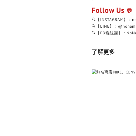
-
Follow Us
💬
🔍【INSTAGRAM】：n
🔍【LINE】：@nonam
🔍【FB粉絲團】：NoNa
了解更多