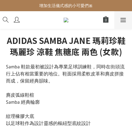
增加生活儀式感的小可愛們🎀
增加生活儀式感的小可愛們🎀
最後現貨‼️這價格不需要再解釋🔥
增加生活儀式感的小可愛們🎀
ADIDAS SAMBA JANE 瑪莉珍鞋
瑪麗珍 涼鞋 焦糖底 兩色 (女款)
Samba 鞋款最初被設計為專業足球訓練鞋，同時在街頭流
行上佔有相當重要的地位。鞋面採用柔軟皮革和麂皮拼接
而成，保留經典韻味。
麂皮弧線鞋楦
Samba 經典輪廓
紋理橡膠大底
以足球鞋作為設計靈感的樞紐型底紋設計