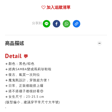
加入追蹤清單
分享到
商品描述
Detail
💬
🔹顏色：黑色/棕色
🔹經典SAMBA變成瑪莉珍鞋啦
🔹復古、氣質一次到位
🔹魔鬼氈設計，穿脫超方便！
🔹日常、正裝都能搭上囉
🔹搭不搭襪子都很好看😍
🔹女生尺寸：23-25.5 cm
(版型偏小，建議穿平常尺寸大半號)
-