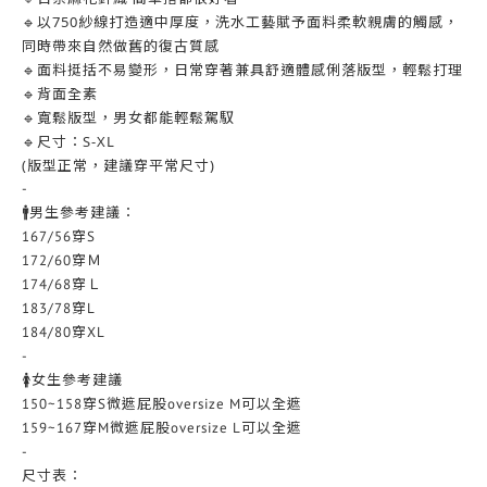
🔹以750紗線打造適中厚度，洗水工藝賦予面料柔軟親膚的觸感，
同時帶來自然做舊的復古質感
🔹面料挺括不易變形，日常穿著兼具舒適體感俐落版型，輕鬆打理
🔹背面全素
🔹寬鬆版型，男女都能輕鬆駕馭
🔹尺寸：S-XL
(版型正常，建議穿平常尺寸)
-
🚹男生參考建議：
167/56穿S
172/60穿Ｍ
174/68穿Ｌ
183/78穿L
184/80穿XL
-
🚺女生參考建議
150~158穿S微遮屁股oversize M可以全遮
159~167穿M微遮屁股oversize L可以全遮
-
尺寸表：