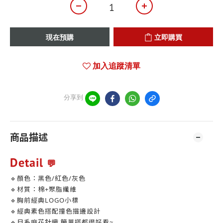
現在預購
立即購買
加入追蹤清單
分享到
商品描述
Detail
💬
🔹顏色：黑色/紅色/灰色
🔹材質：棉+聚脂纖維
🔹胸前經典LOGO小標
🔹經典素色搭配撞色描邊設計
🔹日系麻花針織 簡單搭都很好看~