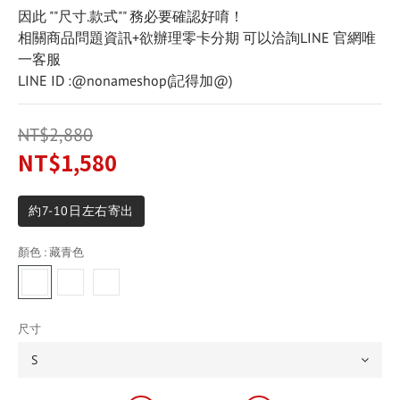
因此 ""尺寸.款式"" 務必要確認好唷！
相關商品問題資訊+欲辦理零卡分期 可以洽詢LINE 官網唯
一客服
LINE ID :@nonameshop(記得加@)
NT$2,880
NT$1,580
約7-10日左右寄出
顏色
: 藏青色
尺寸