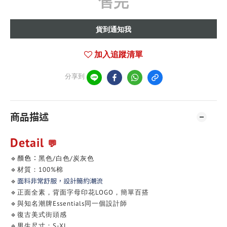
售完
貨到通知我
加入追蹤清單
分享到
商品描述
Detail
💬
🔹顏色：
黑色/白色/炭灰色
🔹材質：100%棉
面料非常舒服，設計簡約潮流
🔹
🔹
正面全素，背面字母印花LOGO，簡單百搭
🔹與知名潮牌Essentials同一個設計師
🔹復古美式街頭感
🔹男生尺寸：S-XL