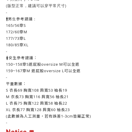
(版型正常，建議可以穿平常尺寸)
-
🚹男生參考建議：
165/56穿S
172/60穿M
177/73穿L
180/85穿XL
-
🚺女生參考建議：
150~158穿S遮屁股oversize M可以全遮
159~167穿M 遮屁股oversize L可以全遮
-
平量數據：
S 衣長69 胸寬108 肩寬53 袖長19
M 衣長73 胸寬116 肩寬56 袖長21
L 衣長75 胸寬122 肩寬58 袖長22
XL 衣長77 胸寬128 肩寬60 袖長23
(此數據為人工測量，若有誤差1-3cm皆屬正常)
-
Notice