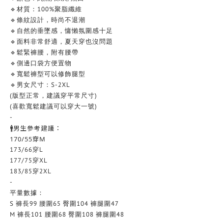
🔹材質：100%聚脂纖維
🔹條紋設計，時尚不退潮
🔹自然的垂墜感，慵懶氛圍感十足
🔹面料非常舒適，夏天穿也沒問題
🔹鬆緊褲腰，附有腰帶
🔹側邊口袋方便置物
🔹寬鬆褲型可以修飾腿型
🔹男女尺寸：S-2XL
(版型正常，建議穿平常尺寸)
(喜歡寬鬆建議可以穿大一號)
-
🚹男生參考建議：
170/55穿M
173/66穿L
177/75穿XL
183/85穿2XL
-
平量數據：
S 褲長99 腰圍65 臀圍104 褲腿圍47
M 褲長101 腰圍68 臀圍108 褲腿圍48