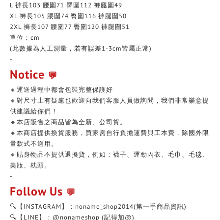
L 褲長103 腰圍71 臀圍112 褲腿圍49
XL 褲長105 腰圍74 臀圍116 褲腿圍50
2XL 褲長107 腰圍77 臀圍120 褲腿圍51
單位：cm
(此數據為人工測量，若有誤差1-3cm皆屬正常)
-
Notice
💬
🔸運送過程中都會包裝完整保護好
🔸對尺寸上有疑慮也歡迎向我們客服人員做詢問，我們非常樂意提
供建議給你們！
🔸本店販售之商品皆為全新、公司貨。
🔸本商店提供換貨服務，買家需自行負擔運費與工本費，除國外限
量款式不適用。
🔸貼身物品不提供退換貨，例如：襪子、運動內衣、毛巾、毛毯、
美妝、枕頭。
-
Follow Us
💬
🔍【INSTAGRAM】：noname_shop2014(第一手商品資訊)
🔍【LINE】：@nonameshop (記得加@)