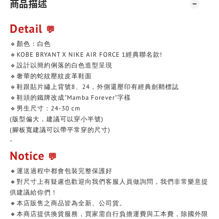
商品描述
Detail
💬
🔹顏色：白色
🔹KOBE BRYANT X NIKE AIR FORCE 1經典聯名款!
🔹設計以簡約俐落的白色造型呈現
🔹奢華的蛇紋壓紋皮革鞋面
🔹鞋跟貼片繡上背號8、24，外側還壓印有經典劍鞘標誌
🔹鞋頭的鐵牌改成"Mamba Forever"字樣
🔹男生尺寸：24-30 cm
(版型偏大，建議可以穿小半號)
(腳板寬建議可以帶平常穿的尺寸)
-
Notice
💬
🔸運送過程中都會包裝完整保護好
🔸對尺寸上有疑慮也歡迎向我們客服人員做詢問，我們非常樂意提
供建議給你們！
🔸本店販售之商品皆為全新、公司貨。
🔸本商店提供換貨服務，買家需自行負擔運費與工本費，除國外限