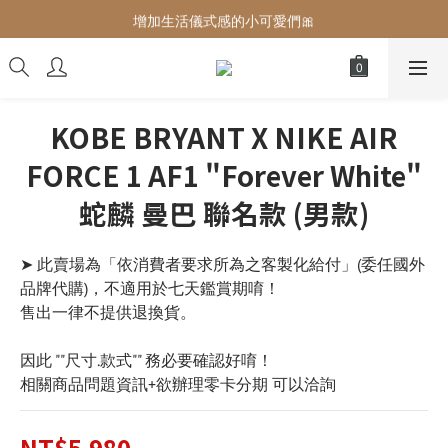
增加生活儀式感的小可愛們🎀
增加生活儀式感的小可愛們🎀
最後現貨‼️這價格不需要再解釋🔥
增加生活儀式感的小可愛們🎀
KOBE BRYANT X NIKE AIR
FORCE 1 AF1 "Forever White"
蛇麟 曼巴 聯名款 (男款)
➤ 此賣場為「依消費者要求所為之客製化給付」(委任國外
品牌代購)，不適用於七天鑑賞期唷！
售出一律不提供退換貨。
因此 ""尺寸.款式"" 務必要確認好唷！
相關商品問題資訊+欲辦理零卡分期 可以洽詢
NT$5,980