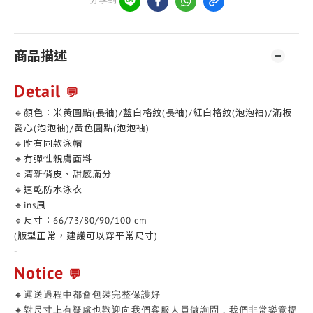
商品描述
Detail
💬
🔹顏色：米黃圓點(長袖)/藍白格紋(長袖)/紅白格紋(泡泡袖)/滿板
愛心(泡泡袖)/黃色圓點(泡泡袖)
🔹附有同款泳帽
🔹有彈性親膚面料
🔹清新俏皮、甜感滿分
🔹速乾防水泳衣
🔹ins風
🔹尺寸：66/73/80/90/100 cm
(版型正常，建議可以穿平常尺寸)
-
Notice
💬
🔸運送過程中都會包裝完整保護好
🔸對尺寸上有疑慮也歡迎向我們客服人員做詢問，我們非常樂意提