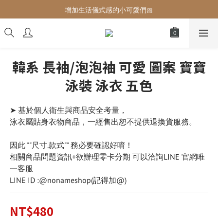
增加生活儀式感的小可愛們🎀
增加生活儀式感的小可愛們🎀
最後現貨‼️這價格不需要再解釋🔥
增加生活儀式感的小可愛們🎀
韓系 長袖/泡泡袖 可愛 圖案 寶寶
泳裝 泳衣 五色
➤ 基於個人衛生與商品安全考量，
泳衣屬貼身衣物商品，一經售出恕不提供退換貨服務。
因此 ""尺寸.款式"" 務必要確認好唷！
相關商品問題資訊+欲辦理零卡分期 可以洽詢LINE 官網唯
一客服
LINE ID :@nonameshop(記得加@)
NT$480