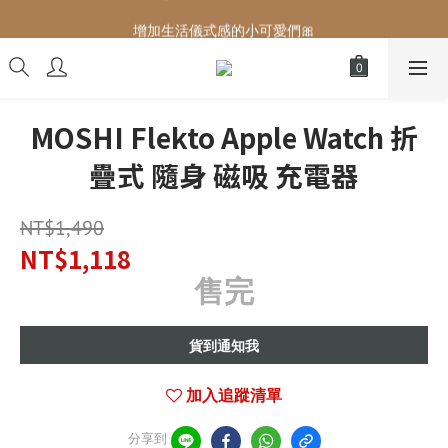
增加生活儀式感的小可愛們🎀
增加生活儀式感的小可愛們🎀
最後現貨‼️這價格不需要再解釋🔥
增加生活儀式感的小可愛們🎀
MOSHI Flekto Apple Watch 折
疊式 隨身 磁吸 充電器
NT$1,490
NT$1,118
售完
貨到通知我
加入追蹤清單
分享到