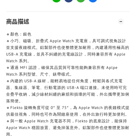
商品描述
🔹顏色：銀色
🔹小巧、磁吸、折疊式 Apple Watch 充電座，具可調式視角設計
並支援夜鐘模式。鋁製部件也使整體更加耐用，內建通用性極高的
USB-A 充電線，並具不糾纏的充電線設計，同時兼容所有 Apple
Watch 系列。
🔹通過 MFI 認證，確保其品質與可靠性能夠兼容所有 Aplpe
Watch 系列型號、尺寸、錶帶樣式。
🔹內建的 USB-A 線材，能輕易地從任何角度，輕鬆與各式充電
器、集線器、筆電、行動電源的 USB-A 端口連接。未使用時可完
全疊平收納，減少線材糾纏的麻煩和損壞的可能，外出攜帶更加俐
落簡便。
🔹Flekto 旋轉角度可從 0° 至 75°，為 Apple Watch 的夜鐘模式提
供最佳視角，同時也可作為鬧鐘座使用，在外出旅行時更加便利。
🔹與一般 Apple Watch 充電器不同，Flekto 的底座設計，能保持
Apple Watch 穩固放置、避免掉落意外。鋁製部件也使整體更加耐
用。