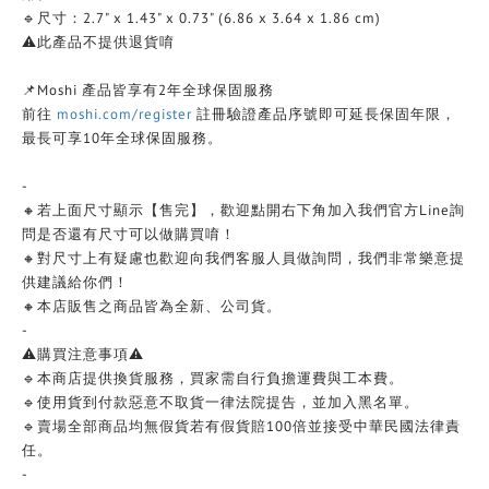
🔹尺寸：2.7" x 1.43" x 0.73" (6.86 x 3.64 x 1.86 cm)
⚠️此產品不提供退貨唷
📌Moshi 產品皆享有2年全球保固服務
前往
moshi.com/register
註冊驗證產品序號即可延長保固年限，
最長可享10年全球保固服務。
-
🔸若上面尺寸顯示【售完】，歡迎點開右下角加入我們官方Line詢
問是否還有尺寸可以做購買唷！
🔸對尺寸上有疑慮也歡迎向我們客服人員做詢問，我們非常樂意提
供建議給你們！
🔸本店販售之商品皆為全新、公司貨。
-
⚠️購買注意事項⚠️
🔹本商店提供換貨服務，買家需自行負擔運費與工本費。
🔹使用貨到付款惡意不取貨一律法院提告，並加入黑名單。
🔹賣場全部商品均無假貨若有假貨賠100倍並接受中華民國法律責
任。
-