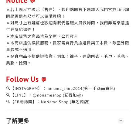
Notice
💬
🔸若上面尺寸顯示【售完】，歡迎點開右下角加入我們官方Line詢
問是否還有尺寸可以做購買唷！
🔸對尺寸上有疑慮也歡迎向我們客服人員做詢問，我們非常樂意提
供建議給你們！
🔸本店販售之商品皆為全新、公司貨。
🔸本商店提供換貨服務，買家需自行負擔運費與工本費，除國外限
量款式不適用。
🔸貼身物品不提供退換貨，例如：襪子、運動內衣、毛巾、毛毯、
美妝、枕頭。
-
Follow Us
💬
🔍【INSTAGRAM】：noname_shop2014(第一手商品資訊)
🔍【LINE】：@nonameshop (記得加@)
🔍【FB粉絲團】：NoName Shop (無名商店)
了解更多