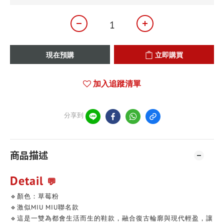
現在預購
立即購買
加入追蹤清單
分享到
商品描述
Detail
💬
🔹顏色：草莓粉
🔹激似MIU MIU聯名款
🔹這是一雙為都會生活而生的鞋款，融合復古輪廓與現代輕盈，讓