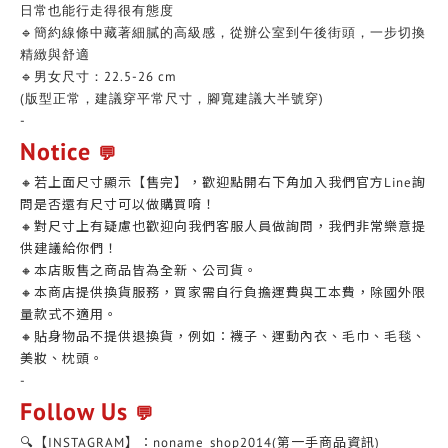
日常也能行走得很有態度
🔹簡約線條中藏著細膩的高級感，從辦公室到午後街頭，一步切換
精緻與舒適
🔹男女尺寸：22.5-26 cm
(版型正常，建議穿平常尺寸，腳寬建議大半號穿)
-
Notice
💬
🔸若上面尺寸顯示【售完】，歡迎點開右下角加入我們官方Line詢
問是否還有尺寸可以做購買唷！
🔸對尺寸上有疑慮也歡迎向我們客服人員做詢問，我們非常樂意提
供建議給你們！
🔸本店販售之商品皆為全新、公司貨。
🔸本商店提供換貨服務，買家需自行負擔運費與工本費，除國外限
量款式不適用。
🔸貼身物品不提供退換貨，例如：襪子、運動內衣、毛巾、毛毯、
美妝、枕頭。
-
Follow Us
💬
🔍【INSTAGRAM】：noname_shop2014(第一手商品資訊)