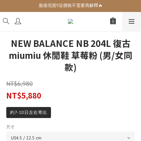
最後現貨‼️這價格不需要再解釋🔥
增加生活儀式感的小可愛們🎀
增加生活儀式感的小可愛們🎀
NEW BALANCE NB 204L 復古
miumiu 休閒鞋 草莓粉 (男/女同
款)
NT$6,980
NT$5,880
約7-10日左右寄出
尺寸