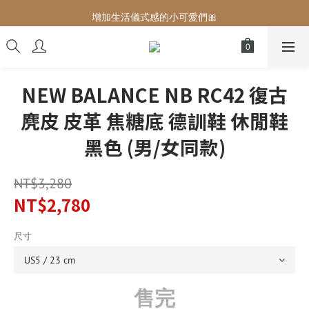
增加生活儀式感的小可愛們🎀
增加生活儀式感的小可愛們🎀
最後現貨‼️這價格不需要再解釋🔥
增加生活儀式感的小可愛們🎀
NEW BALANCE NB RC42 復古
麂皮 皮革 焦糖底 德訓鞋 休閒鞋
黑色 (男/女同款)
NT$3,280
NT$2,780
尺寸
售完