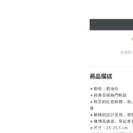
分享到
商品描述
🔹顏色：奶油白
🔹經典百搭熱門鞋款
🔹鞋舌的紅色鞋標，
潑
🔹解構的設計呈現，視
🔹微增高後底，穿起來
🔹尺寸：23-25.5 cm