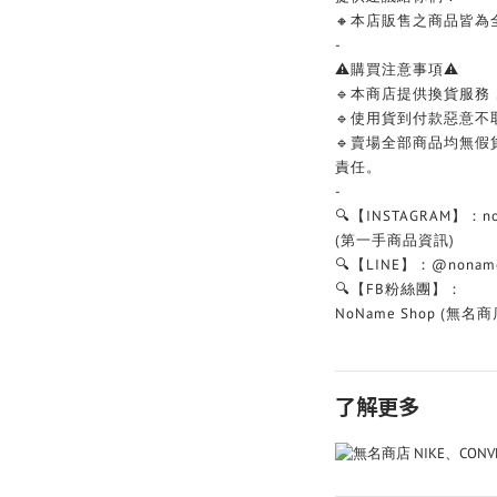
🔸本店販售之商品皆為
-
⚠️購買注意事項⚠️
🔹本商店提供換貨服
🔹使用貨到付款惡意
🔹賣場全部商品均無假
責任。
-
🔍【INSTAGRAM】：no
(第一手商品資訊)
🔍【LINE】：@nonam
🔍【FB粉絲團】：
NoName Shop (無名商
了解更多