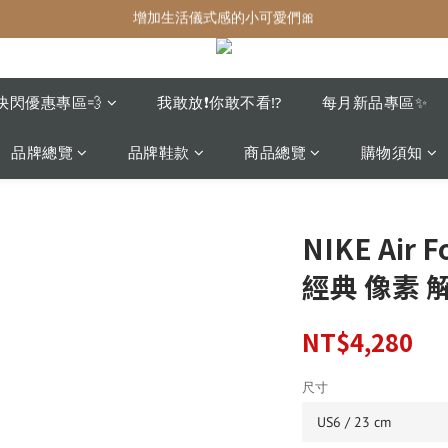
增加生活儀式感的小可愛們🎀
增加生活儀式感的小可愛們🎀
最後現貨‼️這價格不需要再解釋🔥
增加生活儀式感的小可愛們🎀
快閃優惠專區💨
我敢放❗️你敢不看⁉️
每月新品專區✨
品牌總覽
品牌鞋款
商品總覽
購物須知
NIKE Air F
經典 像素 
NT$4,280
尺寸