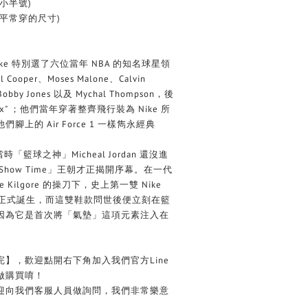
小半號)
平常穿的尺寸)
時，Nike 特別選了六位當年 NBA 的知名球星領
ooper、Moses Malone、Calvin
、Bobby Jones 以及 Mychal Thompson，後
al Six" ；他們當年穿著整齊飛行裝為 Nike 所
上的 Air Force 1 一樣雋永經典
時「籃球之神」Micheal Jordan 還沒進
Show Time」王朝才正揭開序幕。在一代
 Kilgore 的操刀下，史上第一雙 Nike
1982 年正式誕生，而這雙鞋款問世後便立刻在籃
因為它是首次將「氣墊」這項元素注入在
完】，歡迎點開右下角加入我們官方Line
做購買唷！
歡迎向我們客服人員做詢問，我們非常樂意