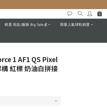
精選 鞋款/服飾 Big Sale💰
限量人氣球鞋精選
orce 1 AF1 QS Pixel
解構 紅標 奶油白拼接