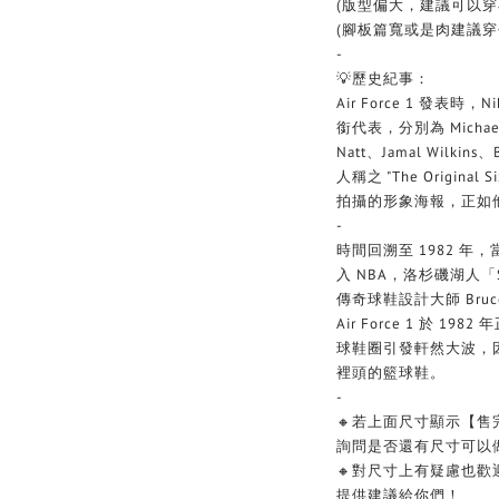
(版型偏大，建議可以穿
(腳板篇寬或是肉建議穿
-
💡歷史紀事：
Air Force 1 發表
銜代表，分別為 Michael C
Natt、Jamal Wilkins
人稱之 "The Origin
拍攝的形象海報，正如他們腳
-
時間回溯至 1982 年，當
入 NBA，洛杉磯湖人「
傳奇球鞋設計大師 Bruce
Air Force 1 於 
球鞋圈引發軒然大波，
裡頭的籃球鞋。
-
🔸若上面尺寸顯示【售
詢問是否還有尺寸可以
🔸對尺寸上有疑慮也
提供建議給你們！