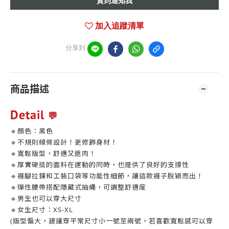
貨到通知我
加入追蹤清單
分享到
商品描述
Detail
💬
🔹顏色：黑色
🔹不規則線條設計！更修飾身材！
🔹寬鬆版型，舒適又遮肉！
🔹厚實硬挺的面料在運動的同時，也提供了良好的支撐性
🔹褲腳拉鍊和工裝口袋等功能性細節，讓這款褲子脫穎而出！
🔹彈性腰帶搭配隱藏式抽繩，可調整舒適度
🔹男生也可以穿大尺寸
🔹女生尺寸：XS-XL
(版型偏大，建議穿平常尺寸小一號至兩號，若喜歡寬鬆感可以穿