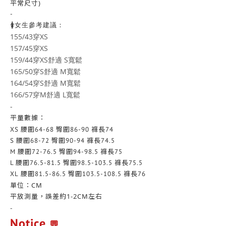
平常尺寸)
-
🚺女生參考建議：
155/43穿XS
157/45穿XS
159/44穿XS舒適 S寬鬆
165/50穿S舒適 M寬鬆
164/54穿S舒適 M寬鬆
166/57穿M舒適 L寬鬆
-
平量數據：
XS 腰圍
64-68
臀圍86-90 褲長74
S
腰圍
68-72
臀圍90-94
褲長74.5
M
腰圍
72-76.5
臀圍94-98.5
褲長75
L
腰圍
76.5-81.5
臀圍98.5-103.5
褲長75.5
XL
腰圍81.5-86.5
臀圍103.5-108.5
褲長76
單位：CM
平放測量，誤差約1-2CM左右
-
Notice
💬