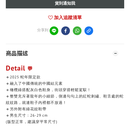
貨到通知我
加入追蹤清單
分享到
商品描述
Detail
💬
🔹2025 蛇年限定款
🔹融入了中國傳統的中國結元素
🔹橄欖綠搭配灰白色鞋身，街頭穿搭輕鬆駕馭！
🔹整雙充斥著龍年的小細節，側邊勾勾上的紅蛇刺繡、鞋舌處的蛇
紋紋路，就連鞋子內裡都不放過！
🔹另外附有綠花紋鞋帶
🔹男生尺寸：26-29 cm
(版型正常，建議穿平常尺寸)