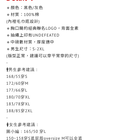
🔹顏色：黑色/灰色
🔹材質：100%棉
(內裡毛巾底設計)
🔹胸口簡約經典聯名LOGO，背面全素
🔹抽繩上印有UNDEFEATED
🔹中磅數材質，厚度適中
🔹男生尺寸：S-2XL
(版型正常，建議可以穿平常穿的尺寸)
-
🚹男生參考建議：
168/55穿S
172/60穿M
177/66穿L
180/70穿XL
183/78穿XL
188/85穿2XL
-
🚺女生參考建議：
圖小編：165/50 穿L
150~158穿S遮屁股oversize M可以全遮