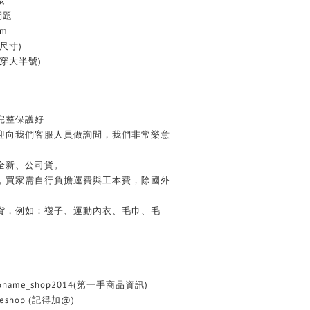
接
問題
cm
尺寸)
穿大半號)
完整保護好
歡迎向我們客服人員做詢問，我們非常樂意
全新、公司貨。
務，買家需自行負擔運費與工本費，除國外
換貨，例如：襪子、運動內衣、毛巾、毛
oname_shop2014(第一手商品資訊)
eshop (記得加@)