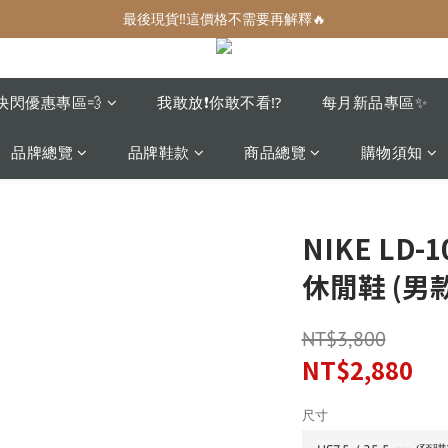
增加生活儀式感的小可愛們🎀
最後現貨‼️這價格不需要再解釋🔥
增加生活儀式感的小可愛們🎀
快閃優惠專區💨
我敢放❗️你敢不看⁉️
每月新品專區✨
品牌總覽
品牌鞋款
商品總覽
購物須知
NIKE LD-
休閒鞋 (男款
NT$3,800
NT$2,880
尺寸