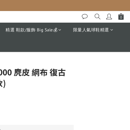
精選 鞋款/服飾 Big Sale💰
限量人氣球鞋精選
立即購買
1000 麂皮 網布 復古
)