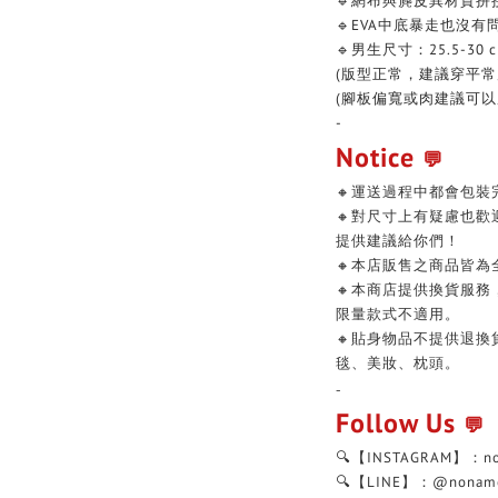
🔹網布與麂皮異材質拼
🔹EVA中底暴走也沒有
🔹男生尺寸：25.5-30 
(版型正常，建議穿平常
(腳板偏寬或肉建議可以
-
Notice
💬
🔸運送過程中都會包裝
🔸對尺寸上有疑慮也
提供建議給你們！
🔸本店販售之商品皆為
🔸本商店提供換貨服
限量款式不適用。
🔸貼身物品不提供退
毯、美妝、枕頭。
-
Follow Us
💬
🔍【INSTAGRAM】：n
🔍【LINE】：@nonam