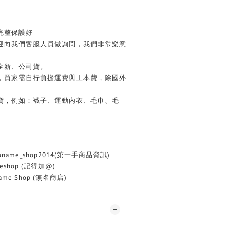
完整保護好
歡迎向我們客服人員做詢問，我們非常樂意
全新、公司貨。
務，買家需自行負擔運費與工本費，除國外
換貨，例如：襪子、運動內衣、毛巾、毛
oname_shop2014(第一手商品資訊)
eshop (記得加@)
me Shop (無名商店)