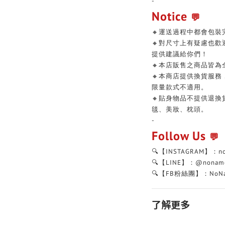
-
Notice
💬
🔸運送過程中都會包裝
🔸對尺寸上有疑慮也
提供建議給你們！
🔸本店販售之商品皆為
🔸本商店提供換貨服
限量款式不適用。
🔸貼身物品不提供退
毯、美妝、枕頭。
-
Follow Us
💬
🔍【INSTAGRAM】：n
🔍【LINE】：@nonam
🔍【FB粉絲團】：NoNa
了解更多