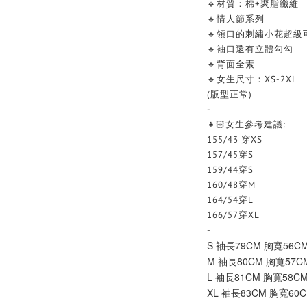
🔹材質：棉+聚脂纖維
🔹情人節系列
🔹領口的刺繡小花超級
🔹袖口還有立體勾勾
🔹背面全素
🔹女生尺寸：XS-2XL
(版型正常)
-
👧🏻女生參考建議:
155/43 穿XS
157/45穿S
159/44穿S
160/48穿M
164/54穿L
166/57穿XL
-
S 袖長79CM 胸寬56C
M 袖長80CM 胸寬57C
L 袖長81CM 胸寬58C
XL 袖長83CM 胸寬60