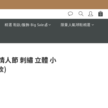
精選 鞋款/服飾 Big Sale💰
限量人氣球鞋精選
立即購買
 情人節 刺繡 立體 小
款)