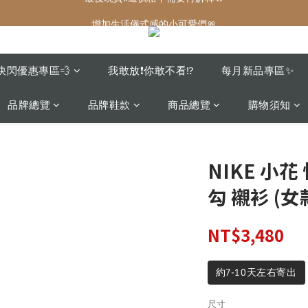
增加生活儀式感的小可愛們🎀
增加生活儀式感的小可愛們🎀
最後現貨‼️這價格不需要再解釋🔥
增加生活儀式感的小可愛們🎀
快閃優惠專區💨
我敢放❗️你敢不看⁉️
每月新品專區✨
品牌總覽
品牌鞋款
商品總覽
購物須知
NIKE 小花
勾 襯衫 (女
NT$3,480
約7-10天左右寄出
尺寸