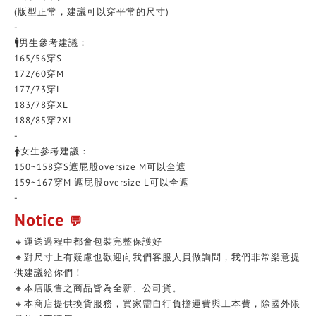
(版型正常，建議可以穿平常的尺寸)
-
🚹男生參考建議：
165/56穿S
172/60穿M
177/73穿L
183/78穿XL
188/85穿2XL
-
🚺女生參考建議：
150~158穿S遮屁股oversize M可以全遮
159~167穿M 遮屁股oversize L可以全遮
-
Notice
💬
🔸運送過程中都會包裝完整保護好
🔸對尺寸上有疑慮也歡迎向我們客服人員做詢問，我們非常樂意提
供建議給你們！
🔸本店販售之商品皆為全新、公司貨。
🔸本商店提供換貨服務，買家需自行負擔運費與工本費，除國外限