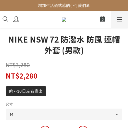
增加生活儀式感的小可愛們🎀
增加生活儀式感的小可愛們🎀
最後現貨‼️這價格不需要再解釋🔥
增加生活儀式感的小可愛們🎀
NIKE NSW 72 防潑水 防風 連帽
外套 (男款)
NT$3,280
NT$2,280
約7-10日左右寄出
尺寸