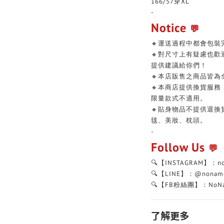
166/57穿XL
-
Notice
💬
🔸運送過程中都會包裝
🔸對尺寸上有疑慮也
提供建議給你們！
🔸本店販售之商品皆為
🔸本商店提供換貨服
限量款式不適用。
🔸貼身物品不提供退
毯、美妝、枕頭。
-
Follow Us
💬
🔍【INSTAGRAM】：n
🔍【LINE】：@nonam
🔍【FB粉絲團】：NoNa
了解更多