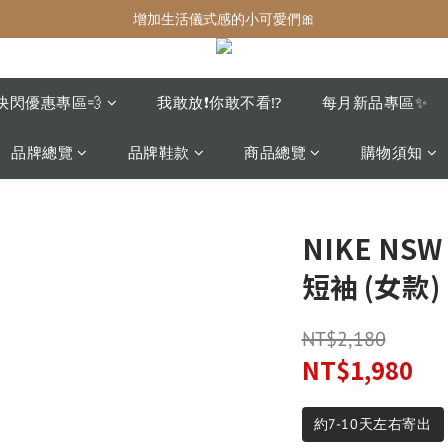
增加生活儀式感的小可愛們🎀
增加生活儀式感的小可愛們🎀
最後現貨‼️這價格不需要再解釋🔥
增加生活儀式感的小可愛們🎀
快閃優惠專區💨
我敢放❗️你敢不看⁉️
每月新品專區✨
品牌總覽
品牌鞋款
商品總覽
購物須知
NIKE NS
短袖 (女款)
NT$2,180
NT$1,980
約7-10天左右寄出