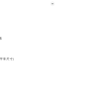
維
感
平常尺寸)