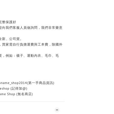
完整保護好
歡迎向我們客服人員做詢問，我們非常樂意
全新、公司貨。
務，買家需自行負擔運費與工本費，除國外
換貨，例如：襪子、運動內衣、毛巾、毛
oname_shop2014(第一手商品資訊)
eshop (記得加@)
me Shop (無名商店)