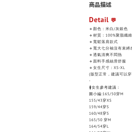
商品描述
Detail
💬
🔹顏色：米白/灰銀色
🔹材質：100%聚脂纖
🔹寬鬆落肩款式
🔹寬大七分袖沒有束縛
🔹透氣清爽不悶熱
🔹面料手感絲滑舒服
🔹女生尺寸：XS-XL
(版型正常，建議可以穿
-
🚺女生參考建議：
圖小編:165/50穿M
155/43穿XS
159/44穿S
160/48穿S
165/50 穿M
164/54穿L