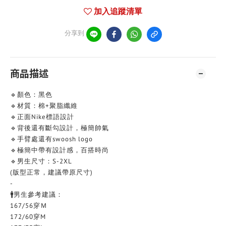
加入追蹤清單
分享到
商品描述
🔹顏色：黑色
🔹材質：棉+聚脂纖維
🔹正面Nike標語設計
🔹背後還有斷勾設計，極簡帥氣
🔹手臂處還有swoosh logo
🔹極簡中帶有設計感，百搭時尚
🔹男生尺寸：S-2XL
(版型正常，建議帶原尺寸)
-
🚹男生參考建議：
167/56穿Ｍ
172/60穿M