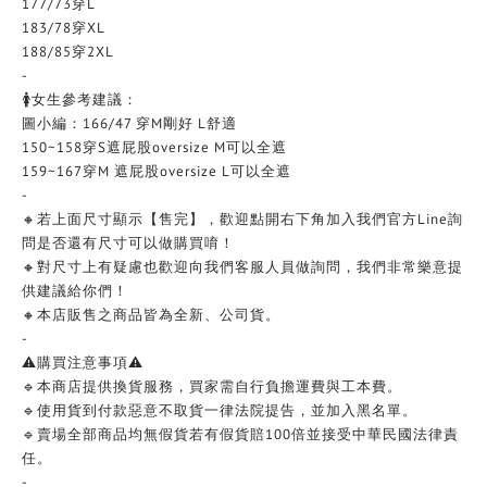
177/73穿L
183/78穿XL
188/85穿2XL
-
🚺女生參考建議：
圖小編：166/47 穿M剛好 L舒適
150~158穿S遮屁股oversize M可以全遮
159~167穿M 遮屁股oversize L可以全遮
-
🔸若上面尺寸顯示【售完】，歡迎點開右下角加入我們官方Line詢
問是否還有尺寸可以做購買唷！
🔸對尺寸上有疑慮也歡迎向我們客服人員做詢問，我們非常樂意提
供建議給你們！
🔸本店販售之商品皆為全新、公司貨。
-
⚠️購買注意事項⚠️
🔹本商店提供換貨服務，買家需自行負擔運費與工本費。
🔹使用貨到付款惡意不取貨一律法院提告，並加入黑名單。
🔹賣場全部商品均無假貨若有假貨賠100倍並接受中華民國法律責
任。
-