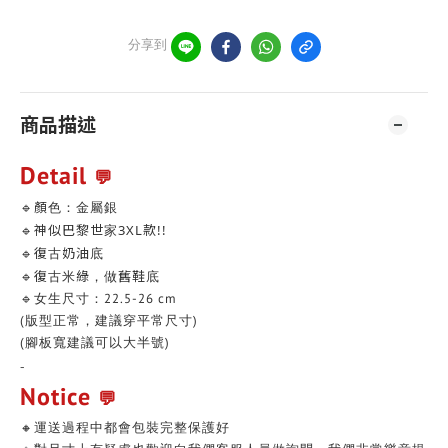
分享到
商品描述
Detail
💬
🔹顏色：金屬銀
🔹神似巴黎世家3XL款!!
🔹復古奶油底
🔹復古米綠，做舊鞋底
🔹女生尺寸：22.5-26 cm
(版型正常，建議穿平常尺寸)
(腳板寬建議可以大半號)
-
Notice
💬
🔸運送過程中都會包裝完整保護好