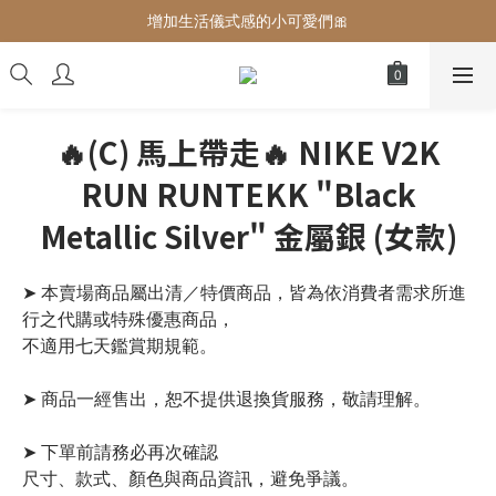
增加生活儀式感的小可愛們🎀
增加生活儀式感的小可愛們🎀
最後現貨‼️這價格不需要再解釋🔥
增加生活儀式感的小可愛們🎀
🔥(C) 馬上帶走🔥 NIKE V2K
RUN RUNTEKK "Black
Metallic Silver" 金屬銀 (女款)
➤ 本賣場商品屬出清／特價商品，皆為依消費者需求所進
行之代購或特殊優惠商品，
不適用七天鑑賞期規範。
➤ 商品一經售出，恕不提供退換貨服務，敬請理解。
➤ 下單前請務必再次確認
尺寸、款式、顏色與商品資訊，避免爭議。