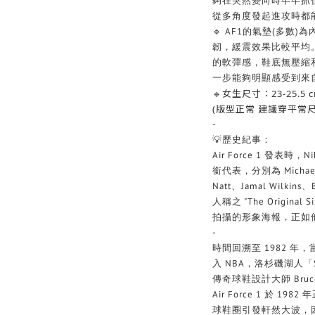
夠在突然變向時牢牢抓
從多角度發起進攻時都
🔹 AF1的氣墊(多數)為
韌，緩震效果比較平均
的軟彈感，鞋底無壓縮
一步能夠明顯感受到來
🔹女生尺寸：23-25.5 
(版型正常 建議穿平常尺
-
💡歷史紀事：
Air Force 1 發表
銜代表，分別為 Michael C
Natt、Jamal Wilkins
人稱之 "The Origin
拍攝的形象海報，正如他們腳
-
時間回溯至 1982 年，當
入 NBA，洛杉磯湖人「
傳奇球鞋設計大師 Bruce
Air Force 1 於 
球鞋圈引發軒然大波，