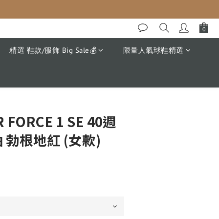
精選 鞋款/服飾 Big Sale💰
限量人氣球鞋精選
R FORCE 1 SE 40週
 勃根地紅 (女款)