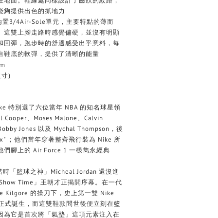
住地面。鞋緣處同樣設計了齒狀的紋路，
能夠提供出色的抓地力
內置3/4Air-Sole單元，主要特點的薄而
。這雙上腳走路時感覺偏硬，並沒有明顯
和回彈，跑步時的舒適感受出乎意料，每
自鞋底的軟彈，提供了清晰的能量
cm
寸)
時，Nike 特別選了六位當年 NBA 的知名球星領
ooper、Moses Malone、Calvin
、Bobby Jones 以及 Mychal Thompson，後
al Six" ；他們當年穿著整齊飛行裝為 Nike 所
上的 Air Force 1 一樣雋永經典
時「籃球之神」Micheal Jordan 還沒進
Show Time」王朝才正揭開序幕。在一代
 Kilgore 的操刀下，史上第一雙 Nike
1982 年正式誕生，而這雙鞋款問世後便立刻在籃
因為它是首次將「氣墊」這項元素注入在