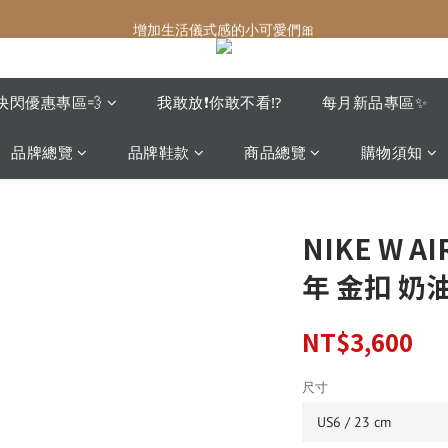
增加生活儀式感的小可愛們🎀
增加生活儀式感的小可愛們🎀
最後現貨‼️這價格不需要再解釋🔥
增加生活儀式感的小可愛們🎀
快閃優惠專區💨
我敢放❗️你敢不看⁉️
每月新品專區✨
品牌總覽
品牌鞋款
商品總覽
購物須知
NIKE W AI
年 金扣 奶油
NT$3,600
尺寸