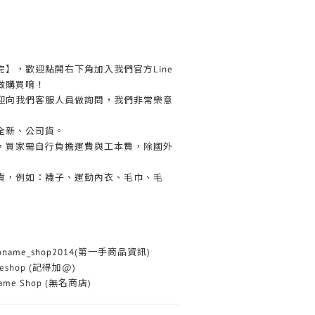
完】，歡迎點開右下角加入我們官方Line
做購買唷！
歡迎向我們客服人員做詢問，我們非常樂意
全新、公司貨。
務，買家需自行負擔運費與工本費，除國外
換貨，例如：襪子、運動內衣、毛巾、毛
oname_shop2014(第一手商品資訊)
eshop (記得加@)
me Shop (無名商店)