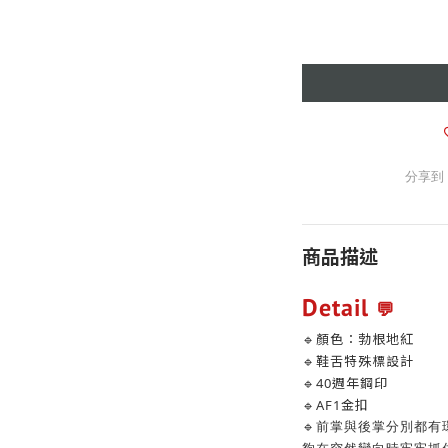
分享到
商品描述
Detail
💬
🔹顏色：勃根地紅
🔹鞋舌特殊標設計
🔹40週年鋼印
🔹AF1金扣
🔹前掌與後掌分別都