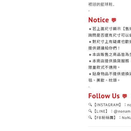
裡頭的籃球鞋。
-
Notice
💬
🔸若上面尺寸顯示【售
詢問是否還有尺寸可以
🔸對尺寸上有疑慮也
提供建議給你們！
🔸本店販售之商品皆為
🔸本商店提供換貨服
限量款式不適用。
🔸貼身物品不提供退
毯、美妝、枕頭。
-
Follow Us
💬
🔍【INSTAGRAM】：n
🔍【LINE】：@nonam
🔍【FB粉絲團】：NoNa