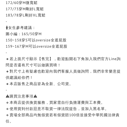
172/60穿M微寬鬆
177/73穿M剛好L寬鬆
183/78穿L剛好XL寬鬆
-
🚺女生參考建議：
圖小編：165/50穿M
150~158穿S可以oversize全遮屁股
159~167穿M可以oversize全遮屁股
-
🔸若上面尺寸顯示【售完】，歡迎點開右下角加入我們官方Line詢
問是否還有尺寸可以做購買唷！
🔸對尺寸上有疑慮也歡迎向我們客服人員做詢問，我們非常樂意提
供建議給你們！
🔸本店販售之商品皆為全新、公司貨。
-
⚠️購買注意事項⚠️
🔹本商店提供換貨服務，買家需自行負擔運費與工本費。
🔹使用貨到付款惡意不取貨一律法院提告，並加入黑名單。
🔹賣場全部商品均無假貨若有假貨賠100倍並接受中華民國法律責
任。