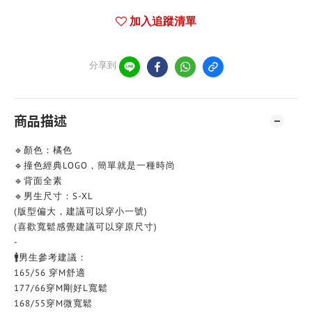
加入追蹤清單
分享到
商品描述
🔹顏色：橘色
🔹撞色經典LOGO，簡單就是一種時尚
🔹背面全素
🔹男生尺寸：S-XL
(版型偏大，建議可以穿小一號)
(喜歡寬鬆感覺建議可以穿原尺寸)
-
🚹男生參考建議：
165/56 穿M舒適
177/66穿M剛好L寬鬆
168/55穿M微寬鬆