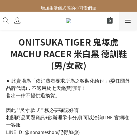
增加生活儀式感的小可愛們🎀
增加生活儀式感的小可愛們🎀
最後現貨‼️這價格不需要再解釋🔥
增加生活儀式感的小可愛們🎀
ONITSUKA TIGER 鬼塚虎
MACHU RACER 米白黑 德訓鞋
(男/女款)
➤ 此賣場為「依消費者要求所為之客製化給付」(委任國外
品牌代購)，不適用於七天鑑賞期唷！
售出一律不提供退換貨。
因此 ""尺寸.款式"" 務必要確認好唷！
相關商品問題資訊+欲辦理零卡分期 可以洽詢LINE 官網唯
一客服
LINE ID :@nonameshop(記得加@)