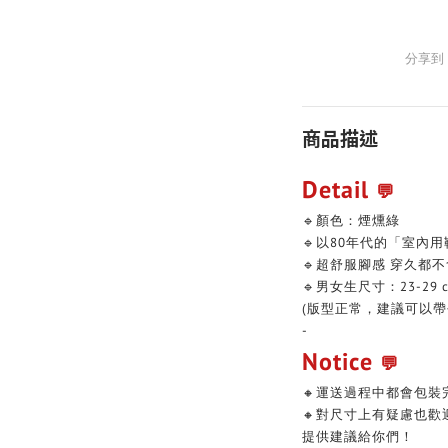
分享到
商品描述
Detail
💬
🔹顏色：煙燻綠
🔹以80年代的「室內
🔹超舒服腳感 穿久都
🔹男女生尺寸：23-29 
(版型正常，建議可以帶
-
Notice
💬
🔸運送過程中都會包裝
🔸對尺寸上有疑慮也
提供建議給你們！