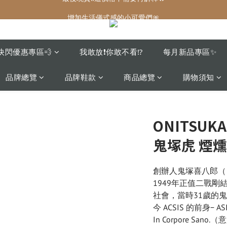
增加生活儀式感的小可愛們🎀
增加生活儀式感的小可愛們🎀
最後現貨‼️這價格不需要再解釋🔥
增加生活儀式感的小可愛們🎀
快閃優惠專區💨
我敢放❗️你敢不看⁉️
每月新品專區✨
品牌總覽
品牌鞋款
商品總覽
購物須知
ONITSUKA
鬼塚虎 煙燻
創辦人鬼塚喜八郎（ Kih
1949年正值二戰
社會，當時31歲的
今 ACSIS 的前身− AS
In Corpore S