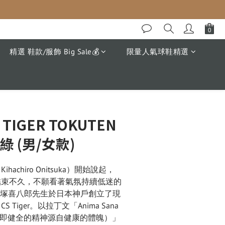
精選 鞋款/服飾 Big Sale💰
限量人氣球鞋精選
立即購買
 TIGER TOKUTEN
綠 (男/女款)
achiro Onitsuka）開始說起，
剛結束不久，不願看著氣氛持續低迷的
鬼塚喜八郎先生於日本神戶創立了現
ICS Tiger。以拉丁文「Anima Sana 
ano.（意即健全的精神源自健康的體魄）」