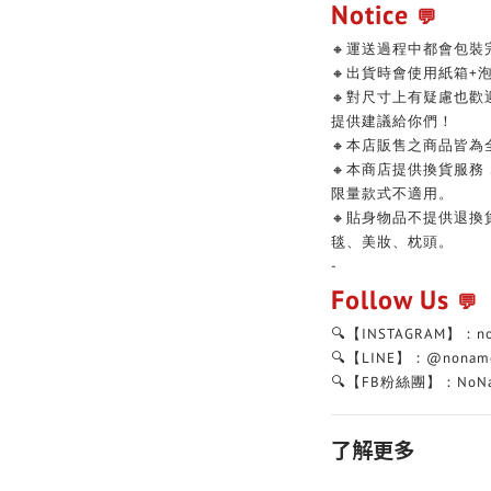
Notice
💬
🔸運送過程中都會包裝
🔸出貨時會使用紙箱+
🔸對尺寸上有疑慮也
提供建議給你們！
🔸本店販售之商品皆為
🔸本商店提供換貨服
限量款式不適用。
🔸貼身物品不提供退
毯、美妝、枕頭。
-
Follow Us
💬
🔍【INSTAGRAM】：n
🔍【LINE】：@nonam
🔍【FB粉絲團】：NoNa
了解更多