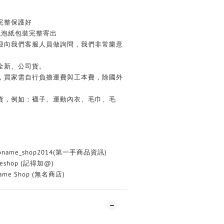
完整保護好
泡泡紙包裝完整寄出
歡迎向我們客服人員做詢問，我們非常樂意
全新、公司貨。
務，買家需自行負擔運費與工本費，除國外
換貨，例如：襪子、運動內衣、毛巾、毛
oname_shop2014(第一手商品資訊)
eshop (記得加@)
me Shop (無名商店)