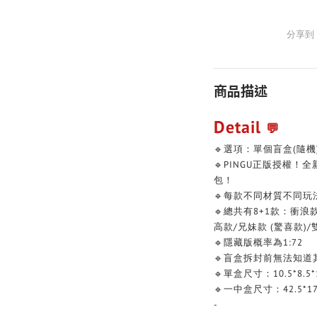
分享到
商品描述
Detail
💬
🔹選項：單個盲盒(隨機)
🔹PINGU正版授權！全
包！
🔹每款不同材質不同
🔹總共有8+1款：衝浪
高款/兄妹款 (驚喜款)/雙
🔹隱藏版概率為1:72
🔹盲盒拆封前無法知道
🔹單盒尺寸：10.5*8.5*1
🔹一中盒尺寸：42.5*17.
-