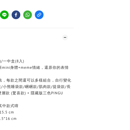
/一中盒(8入)
新mini身體+meme情緒，還原你的表情
玩法，每款之間還可以多樣組合，自行變化
款/小熊睡袋款/睏睏款/肌肉款/提袋款/長
層款 (驚喜款) + 隱藏版三色PINGU
其中款式唷
5.5 cm
5*16 cm