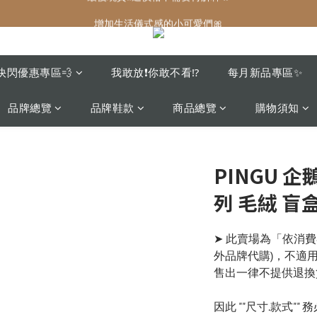
增加生活儀式感的小可愛們🎀
增加生活儀式感的小可愛們🎀
最後現貨‼️這價格不需要再解釋🔥
增加生活儀式感的小可愛們🎀
快閃優惠專區💨
我敢放❗️你敢不看⁉️
每月新品專區✨
品牌總覽
品牌鞋款
商品總覽
購物須知
PINGU 企
列 毛絨 盲
➤ 此賣場為「依消
外品牌代購)，不適
售出一律不提供退換
因此 ""尺寸.款式""