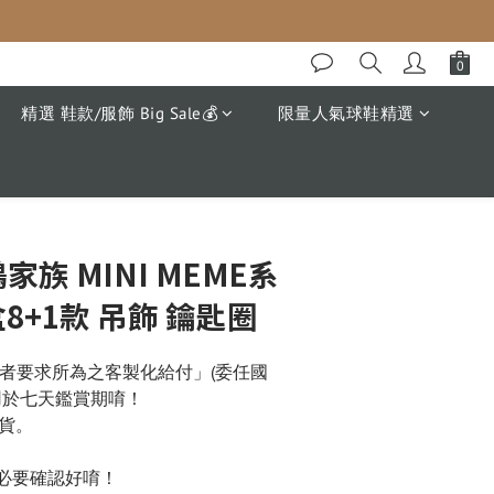
精選 鞋款/服飾 Big Sale💰
限量人氣球鞋精選
立即購買
鵝家族 MINI MEME系
盒8+1款 吊飾 鑰匙圈
費者要求所為之客製化給付」(委任國
用於七天鑑賞期唷！
貨。
 務必要確認好唷！