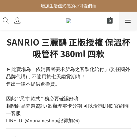
增加生活儀式感的小可愛們🎀
增加生活儀式感的小可愛們🎀
最後現貨‼️這價格不需要再解釋🔥
增加生活儀式感的小可愛們🎀
SANRIO 三麗鷗 正版授權 保溫杯
吸管杯 380ml 四款
➤ 此賣場為「依消費者要求所為之客製化給付」(委任國外
品牌代購)，不適用於七天鑑賞期唷！
售出一律不提供退換貨。
因此 ""尺寸.款式"" 務必要確認好唷！
相關商品問題資訊+欲辦理零卡分期 可以洽詢LINE 官網唯
一客服
LINE ID :@nonameshop(記得加@)