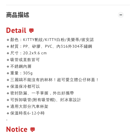
商品描述
Detail
💬
🔹顏色：KITTY豹紋/KITTY白粉/美樂蒂/彼安諾
🔹材質：PP、矽膠、PVC、內316外304不鏽鋼
🔹尺寸：
20.2x9.6 cm
🔹吸管或直飲皆可
🔹不銹鋼內層
🔹重量：305g
🔹
三麗鷗不能沒有的杯杯！超可愛立體公仔杯蓋！
🔹
保溫保冷都可以
🔹
密封防漏、
一手掌握，外出好攜帶
🔹可拆卸吸管(附有吸管帽)、
封冰塞設計
🔹適用大部分汽車杯架
🔹保溫時長6-12小時
-
Notice
💬