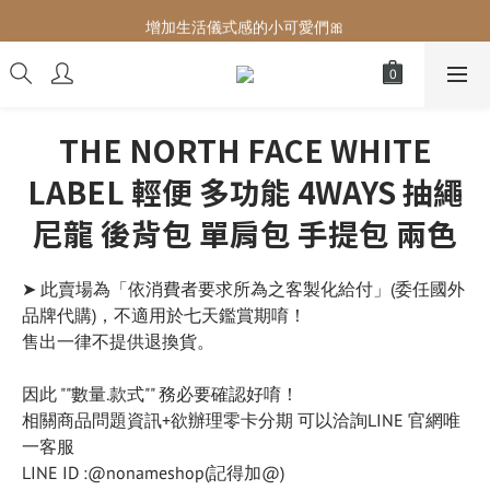
增加生活儀式感的小可愛們🎀
增加生活儀式感的小可愛們🎀
最後現貨‼️這價格不需要再解釋🔥
增加生活儀式感的小可愛們🎀
THE NORTH FACE WHITE
LABEL 輕便 多功能 4WAYS 抽繩
尼龍 後背包 單肩包 手提包 兩色
➤ 此賣場為「依消費者要求所為之客製化給付」(委任國外
品牌代購)，不適用於七天鑑賞期唷！
售出一律不提供退換貨。
因此 ""數量.款式"" 務必要確認好唷！
相關商品問題資訊+欲辦理零卡分期 可以洽詢LINE 官網唯
一客服
LINE ID :@nonameshop(記得加@)