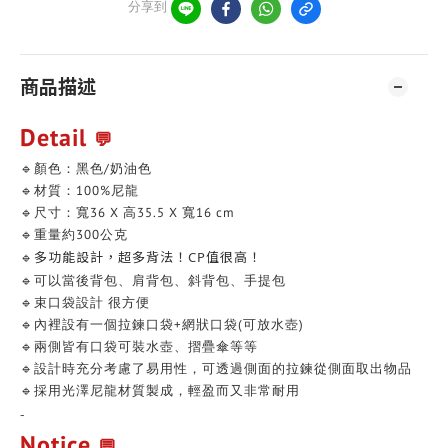
分享到
商品描述
Detail
💬
🔹顏色：黑色/奶油色
🔹材質：100%尼龍
🔹尺寸：寬36 X 高35.5 X 寬16 cm
🔹重量約300公克
多功能設計，超多背法！CP值很高！
🔹
🔹可以當後背包、肩背包、斜背包、手提包
🔹束口袋設計 很方便
🔹內裡設有一個拉鍊口袋+網狀口袋(可放水壺)
🔹兩側皆有口袋可裝水壺、摺疊傘等等
🔹設計時充分考慮了易用性，可透過側面的拉鍊從側面取出物品
🔹採用光澤尼龍材質製成，輕盈而又非常耐用
-
Notice
💬