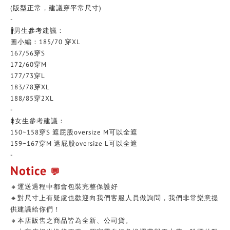
(版型正常，建議穿平常尺寸)
-
🚹男生參考建議：
圖小編：185/70 穿XL
167/56穿S
172/60穿M
177/73穿L
183/78穿XL
188/85穿2XL
-
🚺女生參考建議：
150~158穿S 遮屁股oversize M可以全遮
159~167穿M 遮屁股oversize L可以全遮
-
Notice
💬
🔸運送過程中都會包裝完整保護好
🔸對尺寸上有疑慮也歡迎向我們客服人員做詢問，我們非常樂意提
供建議給你們！
🔸本店販售之商品皆為全新、公司貨。