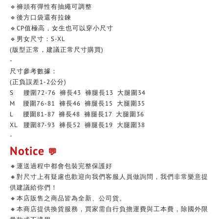
🔹褲頭有彈性有抽繩可調整
🔹後方口袋還有拉鍊
🔹CP值極高，女生也可以穿小尺寸
🔹男女尺寸：S-XL
(版型正常，建議正常尺寸購買)
-
尺寸參考數據：
(正負誤差1-2公分)
S 腰圍72-76 褲長43 褲腿長13 大腿圍34
M 腰圍76-81 褲長46 褲腿長15 大腿圍35
L 腰圍81-87 褲長48 褲腿長17 大腿圍36
XL 腰圍87-93 褲長52 褲腿長19 大腿圍38
-
Notice
💬
🔸運送過程中都會包裝完整保護好
🔸對尺寸上有疑慮也歡迎向我們客服人員做詢問，我們非常樂意提
供建議給你們！
🔸本店販售之商品皆為全新、公司貨。
🔸本商店提供換貨服務，買家需自行負擔運費與工本費，除國外限