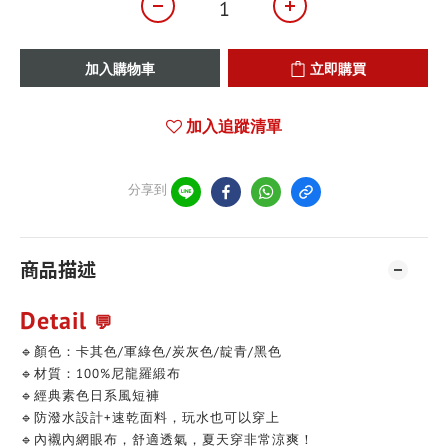
加入購物車
立即購買
加入追蹤清單
分享到
商品描述
Detail
💬
🔹顏色：卡其色/軍綠色/炭灰色/靛青/黑色
🔹材質：100%尼龍羅緞布
🔹經典素色日系風短褲
🔹防潑水設計+速乾面料，玩水也可以穿上
🔹內襯內網眼布，舒適透氣，夏天穿非常涼爽！