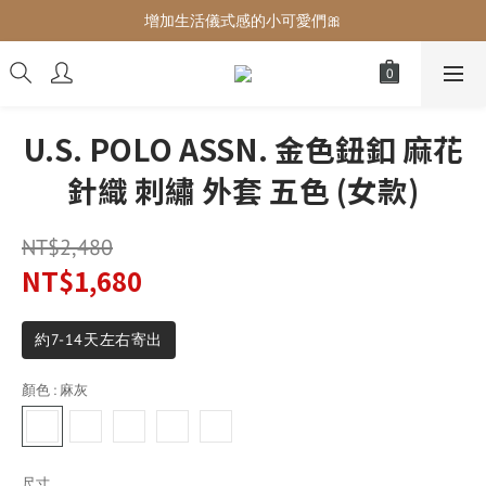
增加生活儀式感的小可愛們🎀
增加生活儀式感的小可愛們🎀
最後現貨‼️這價格不需要再解釋🔥
增加生活儀式感的小可愛們🎀
U.S. POLO ASSN. 金色鈕釦 麻花
針織 刺繡 外套 五色 (女款)
NT$2,480
NT$1,680
約7-14天左右寄出
顏色
: 麻灰
尺寸