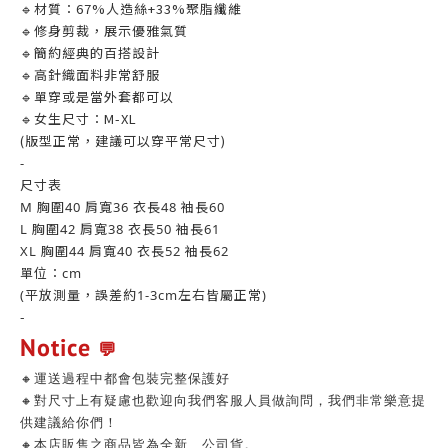
🔹材質：67%人造絲+33%聚脂纖維
🔹修身剪裁，展示優雅氣質
🔹簡約經典的百搭設計
🔹高針織面料非常舒服
🔹單穿或是當外套都可以
🔹女生尺寸：M-XL
(版型正常，建議可以穿平常尺寸)
-
尺寸表
M 胸圍40 肩寬36 衣長48 袖長60
L 胸圍42 肩寬38 衣長50 袖長61
XL 胸圍44 肩寬40 衣長52 袖長62
單位：cm
(平放測量，誤差約1-3cm左右皆屬正常)
-
Notice
💬
🔸運送過程中都會包裝完整保護好
🔸對尺寸上有疑慮也歡迎向我們客服人員做詢問，我們非常樂意提
供建議給你們！
🔸本店販售之商品皆為全新、公司貨。