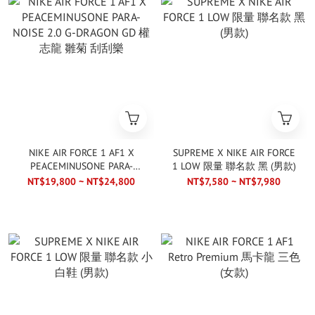
NIKE AIR FORCE 1 AF1 X
SUPREME X NIKE AIR FORCE
PEACEMINUSONE PARA-
1 LOW 限量 聯名款 黑 (男款)
NOISE 2.0 G-DRAGON GD 權
NT$19,800 ~ NT$24,800
NT$7,580 ~ NT$7,980
志龍 雛菊 刮刮樂