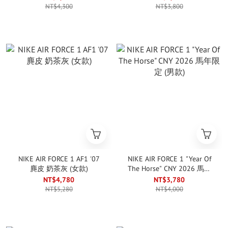
NT$4,300
NT$3,800
NIKE AIR FORCE 1 AF1 '07
NIKE AIR FORCE 1 "Year Of
麂皮 奶茶灰 (女款)
The Horse" CNY 2026 馬年
限定 (男款)
NT$4,780
NT$3,780
NT$5,280
NT$4,000