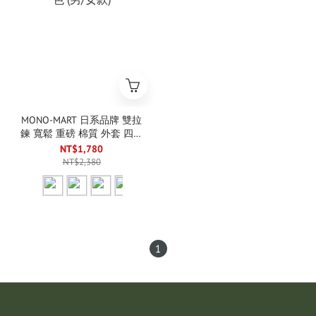
MONO-MART 日系品牌 雙拉
鍊 寬鬆 重磅 棉質 外套 四色
(男/女款)
NT$1,780
NT$2,380
1