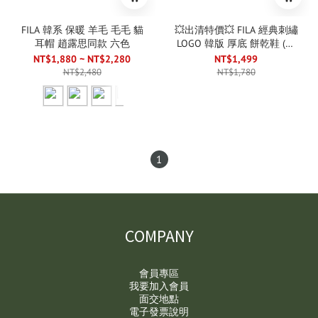
FILA 韓系 保暖 羊毛 毛毛 貓
💥出清特價💥 FILA 經典刺繡
耳帽 趙露思同款 六色
LOGO 韓版 厚底 餅乾鞋 (女
款)
NT$1,880 ~ NT$2,280
NT$1,499
NT$2,480
NT$1,780
1
COMPANY
會員專區
我要加入會員
面交地點
電子發票說明