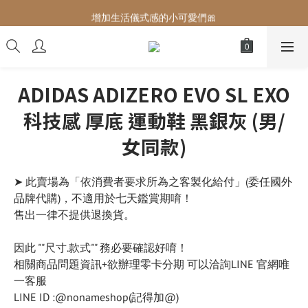
增加生活儀式感的小可愛們🎀
增加生活儀式感的小可愛們🎀
最後現貨‼️這價格不需要再解釋🔥
增加生活儀式感的小可愛們🎀
ADIDAS ADIZERO EVO SL EXO
科技感 厚底 運動鞋 黑銀灰 (男/
女同款)
➤ 此賣場為「依消費者要求所為之客製化給付」(委任國外
品牌代購)，不適用於七天鑑賞期唷！
售出一律不提供退換貨。
因此 ""尺寸.款式"" 務必要確認好唷！
相關商品問題資訊+欲辦理零卡分期 可以洽詢LINE 官網唯
一客服
LINE ID :@nonameshop(記得加@)